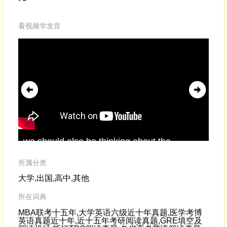
看视频学发音
we should also be thinking about the
We 
potential of bacteriaengineered to
evade
as 
them.There might be people willing to do
try
所属分类
that.
kno
大学,出国,高中,其他
所在词典
MBA联考十五年,大学英语六级近十年真题,医学考博
英语真题近十年,近十五年考研阅读真题,GRE填空及