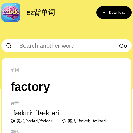
ez背单词
Download
Go
单词
factory
读音
ˈfæktri; ˈfæktəri
美式 ˈfæktri,ˈfæktəri
英式 ˈfæktri; ˈfæktəri
词根