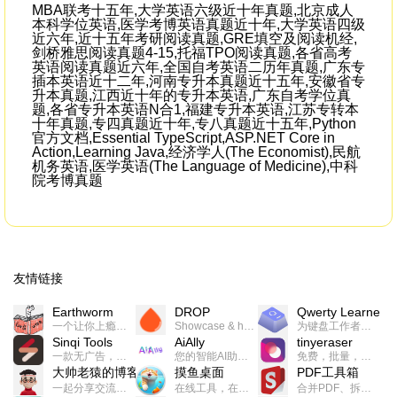
MBA联考十五年,大学英语六级近十年真题,北京成人
本科学位英语,医学考博英语真题近十年,大学英语四级
近六年,近十五年考研阅读真题,GRE填空及阅读机经,
剑桥雅思阅读真题4-15,托福TPO阅读真题,各省高考
英语阅读真题近六年,全国自考英语二历年真题,广东专
插本英语近十二年,河南专升本真题近十五年,安徽省专
升本真题,江西近十年的专升本英语,广东自考学位真
题,各省专升本英语N合1,福建专升本英语,江苏专转本
十年真题,专四真题近十年,专八真题近十五年,Python
官方文档,Essential TypeScript,ASP.NET Core in
Action,Learning Java,经济学人(The Economist),民航
机务英语,医学英语(The Language of Medicine),中科
院考博真题
友情链接
Earthworm
DROP
Qwerty Learner
一个让你上瘾的英语学习工具，使用 连词成句 、 i + 1 、 以终为始等学习理论来帮助你习得英语，通过不断的重复形成肌肉记忆，最重要的是 游戏化 的形式让学习英语从此不再痛苦
Showcase & host your work in extraordinary ways.不限速文件分享，托管，建站平台
为键盘工作者设计的单词与肌肉记忆锻炼软件
Sinqi Tools
AiAlly
tinyeraser
一款无广告，界面清爽的神奇在线小工具集合，范围包括但不限于：开发，设计，日常生活等
您的智能AI助手解决方案。提供24/7全天候的高效虚拟员工服务，助力个人和组织提升生产力、激发创新潜能。
免费，批量，快速，一键换背景的桌面软件
大帅老猿的博客
摸鱼桌面
PDF工具箱
一起分享交流生活学习，出海赚钱，编程技术，远程工作，优秀产品等相关话题。希望大家都能有所收获。
在线工具，在线游戏，电影，小说各种有趣的资源这里都有
合并PDF、拆分PDF、旋转PDF、裁剪PDF、转换PDF、加密PDF、解密PDF、PDF加水印等多种PDF处理功能