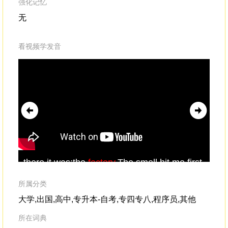
强化记忆
无
看视频学发音
there it was:the
factory
.The smell hit me first.
war
sto
shi
所属分类
the
大学,出国,高中,专升本-自考,专四专八,程序员,其他
所在词典