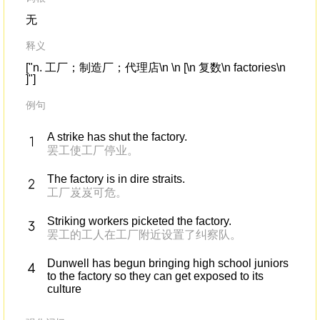
无
释义
["n. 工厂；制造厂；代理店\n \n [\n 复数\n factories\n
]"]
例句
A strike has shut the factory.
罢工使工厂停业。
The factory is in dire straits.
工厂岌岌可危。
Striking workers picketed the factory.
罢工的工人在工厂附近设置了纠察队。
Dunwell has begun bringing high school juniors
to the factory so they can get exposed to its
culture