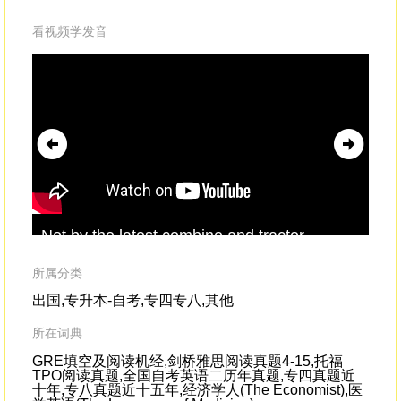
看视频学发音
Not by the latest combine and tractor
is 
invention,but by
fertile
land;not by pumps,
gro
but by fresh water;
所属分类
出国,专升本-自考,专四专八,其他
所在词典
GRE填空及阅读机经,剑桥雅思阅读真题4-15,托福
TPO阅读真题,全国自考英语二历年真题,专四真题近
十年,专八真题近十五年,经济学人(The Economist),医