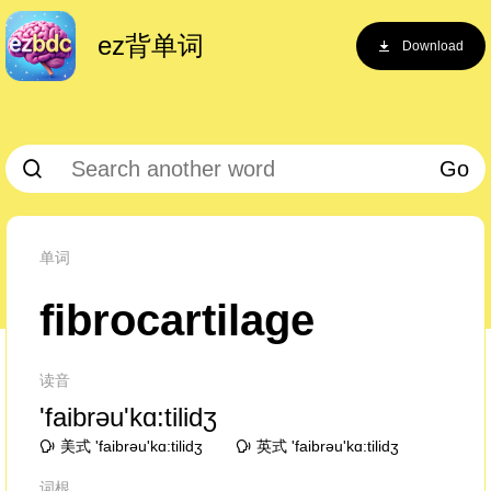
ez背单词
Download
Go
单词
fibrocartilage
读音
'faibrəu'kɑ:tilidʒ
美式 'faibrəu'kɑ:tilidʒ
英式 'faibrəu'kɑ:tilidʒ
词根