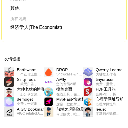
其他
所在词典
经济学人(The Economist)
友情链接
Earthworm
DROP
Qwerty Learner
一个让你上瘾的英语学习工具，使用 连词成句 、 i + 1 、 以终为始等学习理论来帮助你习得英语，通过不断的重复形成肌肉记忆，最重要的是 游戏化 的形式让学习英语从此不再痛苦
Showcase & host your work in extraordinary ways.不限速文件分享，托管，建站平台
为键盘工作者设计的单词与肌肉记忆锻炼软件
Sinqi Tools
AiAlly
tinyeraser
一款无广告，界面清爽的神奇在线小工具集合，范围包括但不限于：开发，设计，日常生活等
您的智能AI助手解决方案。提供24/7全天候的高效虚拟员工服务，助力个人和组织提升生产力、激发创新潜能。
免费，批量，快速，一键换背景的桌面软件
大帅老猿的博客
摸鱼桌面
PDF工具箱
一起分享交流生活学习，出海赚钱，编程技术，远程工作，优秀产品等相关话题。希望大家都能有所收获。
在线工具，在线游戏，电影，小说各种有趣的资源这里都有
合并PDF、拆分PDF、旋转PDF、裁剪PDF、转换PDF、加密PDF、解密PDF、PDF加水印等多种PDF处理功能
demoget
MvpFast-快速构建网站应用
心理学网址导航
免费，一键出成片的录屏Demo软件。支持4K导出，立即下载使用。
这是一款能帮助你快速构建个人网站的应用，使用最新的前端技术栈，集成登录、鉴权、手机、邮箱、数据库、博客、文章、支付等等网站所需要的功能，你只需要花几个小时开发你的核心功能就可以上线，一次购买，永久拥有
心理学网址导航(psyhhub.org),着力打造国内心理学资源平台，是一个心理学网址资源大全，提供心理学学习,心理学考研,英语自学,计算机自学等众多学习内容。
AIGC Bookmarks
前端之虎陈随易
lee.sd
AIGC related Academy/Project bookmarks . Powered by Notion AI (Claude, ChatGPT).
零基础AI编程整活儿，跟SimbaLee用AI一起每天写点儿好玩儿的！iSay中每天还会有鲜吐槽、财经快讯、抽奖福利。喜欢就在页面“点赞”，不喜欢可以“点呸”喔！
何以解忧，唯有代码。不忘初心，方得始终。