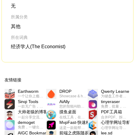
无
所属分类
其他
所在词典
经济学人(The Economist)
友情链接
Earthworm
DROP
Qwerty Learner
一个让你上瘾的英语学习工具，使用 连词成句 、 i + 1 、 以终为始等学习理论来帮助你习得英语，通过不断的重复形成肌肉记忆，最重要的是 游戏化 的形式让学习英语从此不再痛苦
Showcase & host your work in extraordinary ways.不限速文件分享，托管，建站平台
为键盘工作者设计的单词与肌肉记忆锻炼软件
Sinqi Tools
AiAlly
tinyeraser
一款无广告，界面清爽的神奇在线小工具集合，范围包括但不限于：开发，设计，日常生活等
您的智能AI助手解决方案。提供24/7全天候的高效虚拟员工服务，助力个人和组织提升生产力、激发创新潜能。
免费，批量，快速，一键换背景的桌面软件
大帅老猿的博客
摸鱼桌面
PDF工具箱
一起分享交流生活学习，出海赚钱，编程技术，远程工作，优秀产品等相关话题。希望大家都能有所收获。
在线工具，在线游戏，电影，小说各种有趣的资源这里都有
合并PDF、拆分PDF、旋转PDF、裁剪PDF、转换PDF、加密PDF、解密PDF、PDF加水印等多种PDF处理功能
demoget
MvpFast-快速构建网站应用
心理学网址导航
免费，一键出成片的录屏Demo软件。支持4K导出，立即下载使用。
这是一款能帮助你快速构建个人网站的应用，使用最新的前端技术栈，集成登录、鉴权、手机、邮箱、数据库、博客、文章、支付等等网站所需要的功能，你只需要花几个小时开发你的核心功能就可以上线，一次购买，永久拥有
心理学网址导航(psyhhub.org),着力打造国内心理学资源平台，是一个心理学网址资源大全，提供心理学学习,心理学考研,英语自学,计算机自学等众多学习内容。
AIGC Bookmarks
前端之虎陈随易
lee.sd