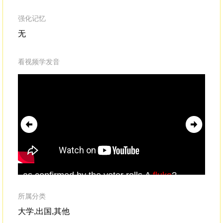
强化记忆
无
看视频学发音
as confirmed by the voter rolls.A
fluke
?
we 
No.Because in 2012, they repeated the
flu
same experiment.
所属分类
大学,出国,其他