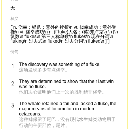
无
释义
["n. 侥幸；锚爪；意外的挫折\n vt. 侥幸成功；意外受
挫\n vi. 侥幸成功\n n. (Fluke)人名；(英)弗卢克\n \n [\n
复数\n flukes\n 第三人称单数\n flukes\n 现在分词\n
fluking\n 过去式\n fluked\n 过去分词\n fluked\n ]"]
例句
The discovery was something of a fluke.
这项发现多少有点侥幸。
They are determined to show that their last win
was no fluke.
他们决心证明他们上一次的胜利绝非侥幸。
The whale retained a tail and lacked a fluke, the
major means of locomotion in modern
cetaceans.
这种鲸保留了尾巴，没有现代水生鲸类动物用于
行动的主要部位，尾片。