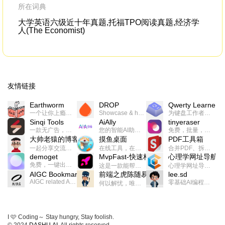
所在词典
大学英语六级近十年真题,托福TPO阅读真题,经济学
人(The Economist)
友情链接
Earthworm
DROP
Qwerty Learner
一个让你上瘾的英语学习工具，使用 连词成句 、 i + 1 、 以终为始等学习理论来帮助你习得英语，通过不断的重复形成肌肉记忆，最重要的是 游戏化 的形式让学习英语从此不再痛苦
Showcase & host your work in extraordinary ways.不限速文件分享，托管，建站平台
为键盘工作者设计的单词与肌肉记忆锻炼软件
Sinqi Tools
AiAlly
tinyeraser
一款无广告，界面清爽的神奇在线小工具集合，范围包括但不限于：开发，设计，日常生活等
您的智能AI助手解决方案。提供24/7全天候的高效虚拟员工服务，助力个人和组织提升生产力、激发创新潜能。
免费，批量，快速，一键换背景的桌面软件
大帅老猿的博客
摸鱼桌面
PDF工具箱
一起分享交流生活学习，出海赚钱，编程技术，远程工作，优秀产品等相关话题。希望大家都能有所收获。
在线工具，在线游戏，电影，小说各种有趣的资源这里都有
合并PDF、拆分PDF、旋转PDF、裁剪PDF、转换PDF、加密PDF、解密PDF、PDF加水印等多种PDF处理功能
demoget
MvpFast-快速构建网站应用
心理学网址导航
免费，一键出成片的录屏Demo软件。支持4K导出，立即下载使用。
这是一款能帮助你快速构建个人网站的应用，使用最新的前端技术栈，集成登录、鉴权、手机、邮箱、数据库、博客、文章、支付等等网站所需要的功能，你只需要花几个小时开发你的核心功能就可以上线，一次购买，永久拥有
心理学网址导航(psyhhub.org),着力打造国内心理学资源平台，是一个心理学网址资源大全，提供心理学学习,心理学考研,英语自学,计算机自学等众多学习内容。
AIGC Bookmarks
前端之虎陈随易
lee.sd
AIGC related Academy/Project bookmarks . Powered by Notion AI (Claude, ChatGPT).
零基础AI编程整活儿，跟SimbaLee用AI一起每天写点儿好玩儿的！iSay中每天还会有鲜吐槽、财经快讯、抽奖福利。喜欢就在页面“点赞”，不喜欢可以“点呸”喔！
何以解忧，唯有代码。不忘初心，方得始终。
I 🩷 Coding～ Stay hungry, Stay foolish.
© 2024
DASHU.AI
. All rights reserved.