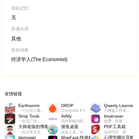
强化记忆
无
所属分类
其他
所在词典
经济学人(The Economist)
友情链接
Earthworm
DROP
Qwerty Learner
一个让你上瘾的英语学习工具，使用 连词成句 、 i + 1 、 以终为始等学习理论来帮助你习得英语，通过不断的重复形成肌肉记忆，最重要的是 游戏化 的形式让学习英语从此不再痛苦
Showcase & host your work in extraordinary ways.不限速文件分享，托管，建站平台
为键盘工作者设计的单词与肌肉记忆锻炼软件
Sinqi Tools
AiAlly
tinyeraser
一款无广告，界面清爽的神奇在线小工具集合，范围包括但不限于：开发，设计，日常生活等
您的智能AI助手解决方案。提供24/7全天候的高效虚拟员工服务，助力个人和组织提升生产力、激发创新潜能。
免费，批量，快速，一键换背景的桌面软件
大帅老猿的博客
摸鱼桌面
PDF工具箱
一起分享交流生活学习，出海赚钱，编程技术，远程工作，优秀产品等相关话题。希望大家都能有所收获。
在线工具，在线游戏，电影，小说各种有趣的资源这里都有
合并PDF、拆分PDF、旋转PDF、裁剪PDF、转换PDF、加密PDF、解密PDF、PDF加水印等多种PDF处理功能
demoget
MvpFast-快速构建网站应用
心理学网址导航