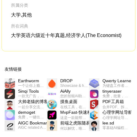
所属分类
大学,其他
所在词典
大学英语六级近十年真题,经济学人(The Economist)
友情链接
Earthworm
DROP
Qwerty Learner
一个让你上瘾的英语学习工具，使用 连词成句 、 i + 1 、 以终为始等学习理论来帮助你习得英语，通过不断的重复形成肌肉记忆，最重要的是 游戏化 的形式让学习英语从此不再痛苦
Showcase & host your work in extraordinary ways.不限速文件分享，托管，建站平台
为键盘工作者设计的单词与肌肉记忆锻炼软件
Sinqi Tools
AiAlly
tinyeraser
一款无广告，界面清爽的神奇在线小工具集合，范围包括但不限于：开发，设计，日常生活等
您的智能AI助手解决方案。提供24/7全天候的高效虚拟员工服务，助力个人和组织提升生产力、激发创新潜能。
免费，批量，快速，一键换背景的桌面软件
大帅老猿的博客
摸鱼桌面
PDF工具箱
一起分享交流生活学习，出海赚钱，编程技术，远程工作，优秀产品等相关话题。希望大家都能有所收获。
在线工具，在线游戏，电影，小说各种有趣的资源这里都有
合并PDF、拆分PDF、旋转PDF、裁剪PDF、转换PDF、加密PDF、解密PDF、PDF加水印等多种PDF处理功能
demoget
MvpFast-快速构建网站应用
心理学网址导航
免费，一键出成片的录屏Demo软件。支持4K导出，立即下载使用。
这是一款能帮助你快速构建个人网站的应用，使用最新的前端技术栈，集成登录、鉴权、手机、邮箱、数据库、博客、文章、支付等等网站所需要的功能，你只需要花几个小时开发你的核心功能就可以上线，一次购买，永久拥有
心理学网址导航(psyhhub.org),着力打造国内心理学资源平台，是一个心理学网址资源大全，提供心理学学习,心理学考研,英语自学,计算机自学等众多学习内容。
AIGC Bookmarks
前端之虎陈随易
lee.sd
AIGC related Academy/Project bookmarks . Powered by Notion AI (Claude, ChatGPT).
零基础AI编程整活儿，跟SimbaLee用AI一起每天写点儿好玩儿的！iSay中每天还会有鲜吐槽、财经快讯、抽奖福利。喜欢就在页面“点赞”，不喜欢可以“点呸”喔！
何以解忧，唯有代码。不忘初心，方得始终。