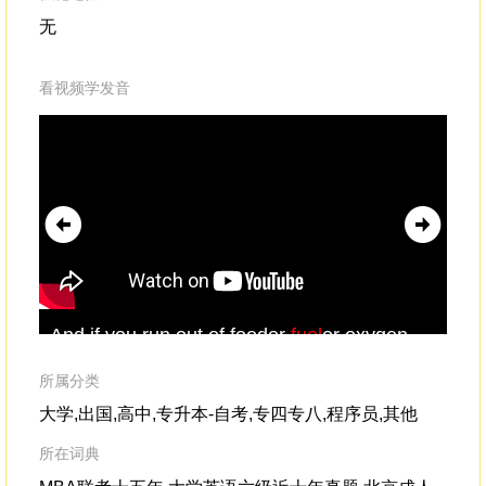
无
看视频学发音
And if you run out of foodor
fuel
or oxygen,
We 
cle
hal
所属分类
大学,出国,高中,专升本-自考,专四专八,程序员,其他
所在词典