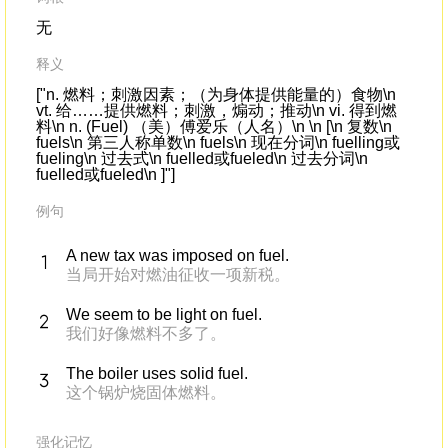
无
释义
["n. 燃料；刺激因素；（为身体提供能量的）食物\n
vt. 给……提供燃料；刺激，煽动；推动\n vi. 得到燃
料\n n. (Fuel) （美）傅爱乐（人名）\n \n [\n 复数\n
fuels\n 第三人称单数\n fuels\n 现在分词\n fuelling或
fueling\n 过去式\n fuelled或fueled\n 过去分词\n
fuelled或fueled\n ]"]
例句
A new tax was imposed on fuel.
当局开始对燃油征收一项新税。
We seem to be light on fuel.
我们好像燃料不多了。
The boiler uses solid fuel.
这个锅炉烧固体燃料。
强化记忆