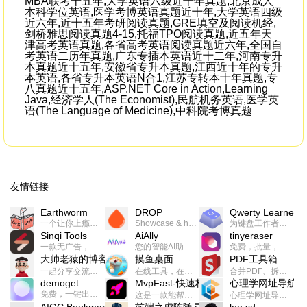
MBA联考十五年,大学英语六级近十年真题,北京成人
本科学位英语,医学考博英语真题近十年,大学英语四级
近六年,近十五年考研阅读真题,GRE填空及阅读机经,
剑桥雅思阅读真题4-15,托福TPO阅读真题,近五年天
津高考英语真题,各省高考英语阅读真题近六年,全国自
考英语二历年真题,广东专插本英语近十二年,河南专升
本真题近十五年,安徽省专升本真题,江西近十年的专升
本英语,各省专升本英语N合1,江苏专转本十年真题,专
八真题近十五年,ASP.NET Core in Action,Learning
Java,经济学人(The Economist),民航机务英语,医学英
语(The Language of Medicine),中科院考博真题
友情链接
Earthworm
DROP
Qwerty Learner
一个让你上瘾的英语学习工具，使用 连词成句 、 i + 1 、 以终为始等学习理论来帮助你习得英语，通过不断的重复形成肌肉记忆，最重要的是 游戏化 的形式让学习英语从此不再痛苦
Showcase & host your work in extraordinary ways.不限速文件分享，托管，建站平台
为键盘工作者设计的单词与肌肉记忆锻炼软件
Sinqi Tools
AiAlly
tinyeraser
一款无广告，界面清爽的神奇在线小工具集合，范围包括但不限于：开发，设计，日常生活等
您的智能AI助手解决方案。提供24/7全天候的高效虚拟员工服务，助力个人和组织提升生产力、激发创新潜能。
免费，批量，快速，一键换背景的桌面软件
大帅老猿的博客
摸鱼桌面
PDF工具箱
一起分享交流生活学习，出海赚钱，编程技术，远程工作，优秀产品等相关话题。希望大家都能有所收获。
在线工具，在线游戏，电影，小说各种有趣的资源这里都有
合并PDF、拆分PDF、旋转PDF、裁剪PDF、转换PDF、加密PDF、解密PDF、PDF加水印等多种PDF处理功能
demoget
MvpFast-快速构建网站应用
心理学网址导航
免费，一键出成片的录屏Demo软件。支持4K导出，立即下载使用。
这是一款能帮助你快速构建个人网站的应用，使用最新的前端技术栈，集成登录、鉴权、手机、邮箱、数据库、博客、文章、支付等等网站所需要的功能，你只需要花几个小时开发你的核心功能就可以上线，一次购买，永久拥有
心理学网址导航(psyhhub.org),着力打造国内心理学资源平台，是一个心理学网址资源大全，提供心理学学习,心理学考研,英语自学,计算机自学等众多学习内容。
AIGC Bookmarks
前端之虎陈随易
lee.sd