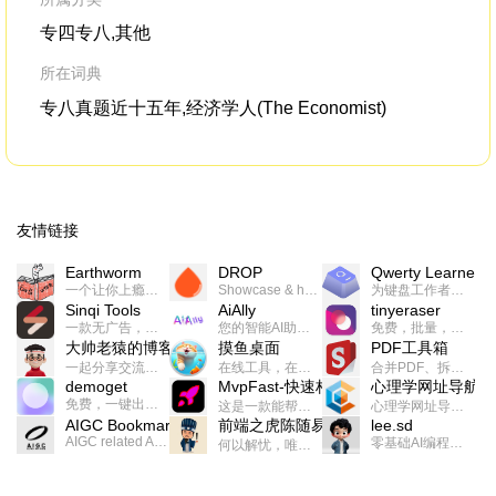
专四专八,其他
所在词典
专八真题近十五年,经济学人(The Economist)
友情链接
Earthworm
DROP
Qwerty Learner
一个让你上瘾的英语学习工具，使用 连词成句 、 i + 1 、 以终为始等学习理论来帮助你习得英语，通过不断的重复形成肌肉记忆，最重要的是 游戏化 的形式让学习英语从此不再痛苦
Showcase & host your work in extraordinary ways.不限速文件分享，托管，建站平台
为键盘工作者设计的单词与肌肉记忆锻炼软件
Sinqi Tools
AiAlly
tinyeraser
一款无广告，界面清爽的神奇在线小工具集合，范围包括但不限于：开发，设计，日常生活等
您的智能AI助手解决方案。提供24/7全天候的高效虚拟员工服务，助力个人和组织提升生产力、激发创新潜能。
免费，批量，快速，一键换背景的桌面软件
大帅老猿的博客
摸鱼桌面
PDF工具箱
一起分享交流生活学习，出海赚钱，编程技术，远程工作，优秀产品等相关话题。希望大家都能有所收获。
在线工具，在线游戏，电影，小说各种有趣的资源这里都有
合并PDF、拆分PDF、旋转PDF、裁剪PDF、转换PDF、加密PDF、解密PDF、PDF加水印等多种PDF处理功能
demoget
MvpFast-快速构建网站应用
心理学网址导航
免费，一键出成片的录屏Demo软件。支持4K导出，立即下载使用。
这是一款能帮助你快速构建个人网站的应用，使用最新的前端技术栈，集成登录、鉴权、手机、邮箱、数据库、博客、文章、支付等等网站所需要的功能，你只需要花几个小时开发你的核心功能就可以上线，一次购买，永久拥有
心理学网址导航(psyhhub.org),着力打造国内心理学资源平台，是一个心理学网址资源大全，提供心理学学习,心理学考研,英语自学,计算机自学等众多学习内容。
AIGC Bookmarks
前端之虎陈随易
lee.sd
AIGC related Academy/Project bookmarks . Powered by Notion AI (Claude, ChatGPT).
零基础AI编程整活儿，跟SimbaLee用AI一起每天写点儿好玩儿的！iSay中每天还会有鲜吐槽、财经快讯、抽奖福利。喜欢就在页面“点赞”，不喜欢可以“点呸”喔！
何以解忧，唯有代码。不忘初心，方得始终。