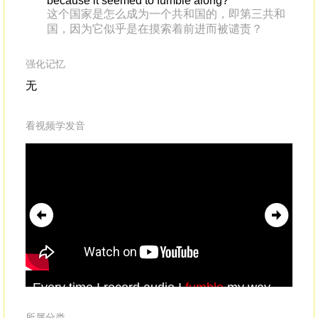
because it seemed to fumble along?
这个国家是怎么成为一个共和国的，即第三共和
国，因为它似乎是在摸索着前进而被谴责？
强化记忆
无
看视频学发音
Every time I record audio,I
fumble
my way
through saying each sentence many, many
times,and then I go back in
所属分类