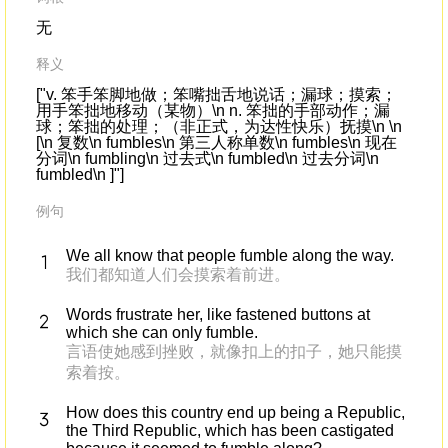
无
释义
["v. 笨手笨脚地做；笨嘴拙舌地说话；漏球；摸索；
用手笨拙地移动（某物）\n n. 笨拙的手部动作；漏
球；笨拙的处理；（非正式，为达性快乐）抚摸\n \n
[\n 复数\n fumbles\n 第三人称单数\n fumbles\n 现在
分词\n fumbling\n 过去式\n fumbled\n 过去分词\n
fumbled\n ]"]
例句
We all know that people fumble along the way.
我们都知道人们会摸索着前进。
Words frustrate her, like fastened buttons at
which she can only fumble.
言语使她感到挫败，就像扣上的扣子，她只能摸
索着按。
How does this country end up being a Republic,
the Third Republic, which has been castigated