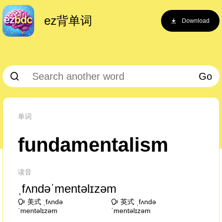
ez背单词
Download
Go
单词
fundamentalism
读音
ˌfʌndəˈmentəlɪzəm
美式 ˌfʌndə
英式 ˌfʌndə
ˈmentəlɪzəm
ˈmentəlɪzəm