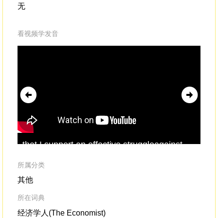
无
看视频学发音
that I support an effective struggleagainst
in 
fundamentalism
,but also a struggle that
Fu
must itself
wit
所属分类
其他
所在词典
经济学人(The Economist)