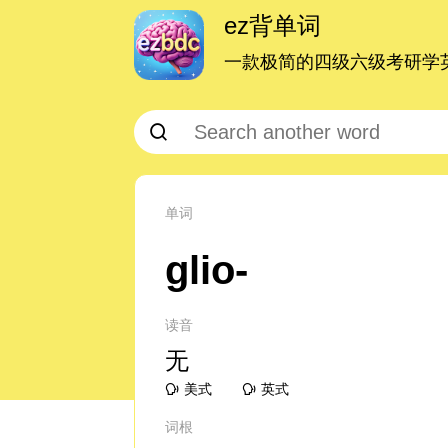
ez背单词
一款极简的四级六级考研学英
单词
glio-
读音
无
美式
英式
词根