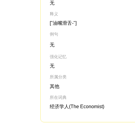
无
释义
["油嘴滑舌-"]
例句
无
强化记忆
无
所属分类
其他
所在词典
经济学人(The Economist)