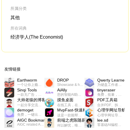
所属分类
其他
所在词典
经济学人(The Economist)
友情链接
Earthworm
DROP
Qwerty Learner
一个让你上瘾的英语学习工具，使用 连词成句 、 i + 1 、 以终为始等学习理论来帮助你习得英语，通过不断的重复形成肌肉记忆，最重要的是 游戏化 的形式让学习英语从此不再痛苦
Showcase & host your work in extraordinary ways.不限速文件分享，托管，建站平台
为键盘工作者设计的单词与肌肉记忆锻炼软件
Sinqi Tools
AiAlly
tinyeraser
一款无广告，界面清爽的神奇在线小工具集合，范围包括但不限于：开发，设计，日常生活等
您的智能AI助手解决方案。提供24/7全天候的高效虚拟员工服务，助力个人和组织提升生产力、激发创新潜能。
免费，批量，快速，一键换背景的桌面软件
大帅老猿的博客
摸鱼桌面
PDF工具箱
一起分享交流生活学习，出海赚钱，编程技术，远程工作，优秀产品等相关话题。希望大家都能有所收获。
在线工具，在线游戏，电影，小说各种有趣的资源这里都有
合并PDF、拆分PDF、旋转PDF、裁剪PDF、转换PDF、加密PDF、解密PDF、PDF加水印等多种PDF处理功能
demoget
MvpFast-快速构建网站应用
心理学网址导航
免费，一键出成片的录屏Demo软件。支持4K导出，立即下载使用。
这是一款能帮助你快速构建个人网站的应用，使用最新的前端技术栈，集成登录、鉴权、手机、邮箱、数据库、博客、文章、支付等等网站所需要的功能，你只需要花几个小时开发你的核心功能就可以上线，一次购买，永久拥有
心理学网址导航(psyhhub.org),着力打造国内心理学资源平台，是一个心理学网址资源大全，提供心理学学习,心理学考研,英语自学,计算机自学等众多学习内容。
AIGC Bookmarks
前端之虎陈随易
lee.sd
AIGC related Academy/Project bookmarks . Powered by Notion AI (Claude, ChatGPT).
零基础AI编程整活儿，跟SimbaLee用AI一起每天写点儿好玩儿的！iSay中每天还会有鲜吐槽、财经快讯、抽奖福利。喜欢就在页面“点赞”，不喜欢可以“点呸”喔！
何以解忧，唯有代码。不忘初心，方得始终。