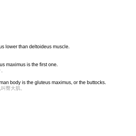
 lower than deltoideus muscle.
us maximus is the first one.
个。
man body is the gluteus maximus, or the buttocks.
也叫臀大肌。