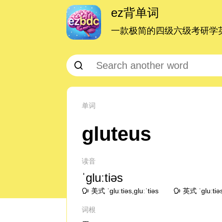
ez背单词
一款极简的四级六级考研学英
单词
gluteus
读音
ˈɡluːtiəs
美式 ˈɡluːtiəs,ɡluːˈtiəs
英式 ˈɡluːtiə
词根