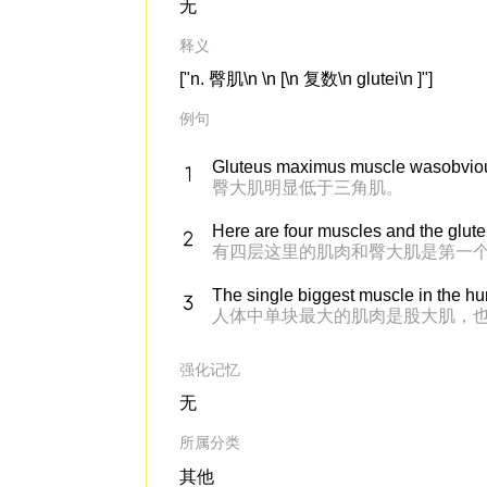
无
释义
["n. 臀肌\n \n [\n 复数\n glutei\n ]"]
例句
Gluteus maximus muscle wasobvious
臀大肌明显低于三角肌。
Here are four muscles and the glute
有四层这里的肌肉和臀大肌是第一
The single biggest muscle in the hu
人体中单块最大的肌肉是股大肌，
强化记忆
无
所属分类
其他