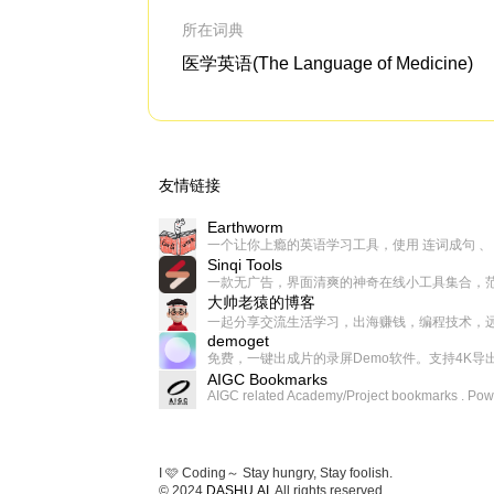
所在词典
医学英语(The Language of Medicine)
友情链接
Earthworm
Sinqi Tools
大帅老猿的博客
demoget
AIGC Bookmarks
I 🩷 Coding～ Stay hungry, Stay foolish.
© 2024
DASHU.AI
. All rights reserved.