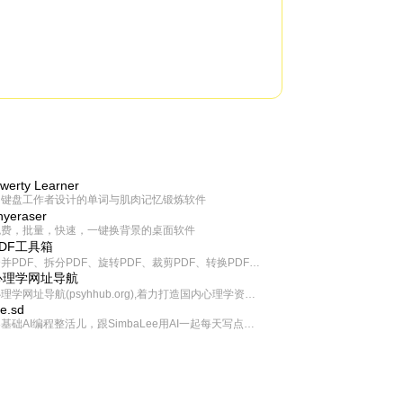
werty Learner
为键盘工作者设计的单词与肌肉记忆锻炼软件
inyeraser
免费，批量，快速，一键换背景的桌面软件
PDF工具箱
合并PDF、拆分PDF、旋转PDF、裁剪PDF、转换PDF、加密PDF、解密PDF、PDF加水印等多种PDF处理功能
心理学网址导航
心理学网址导航(psyhhub.org),着力打造国内心理学资源平台，是一个心理学网址资源大全，提供心理学学习,心理学考研,英语自学,计算机自学等众多学习内容。
ee.sd
零基础AI编程整活儿，跟SimbaLee用AI一起每天写点儿好玩儿的！iSay中每天还会有鲜吐槽、财经快讯、抽奖福利。喜欢就在页面“点赞”，不喜欢可以“点呸”喔！