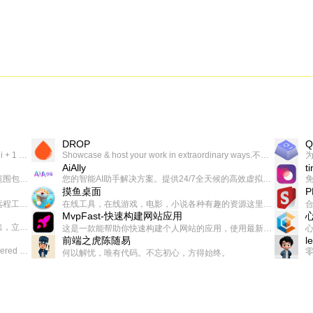
DROP
Q
一个让你上瘾的英语学习工具，使用 连词成句 、 i + 1 、 以终为始等学习理论来帮助你习得英语，通过不断的重复形成肌肉记忆，最重要的是 游戏化 的形式让学习英语从此不再痛苦
Showcase & host your work in extraordinary ways.不限速文件分享，托管，建站平台
AiAlly
t
一款无广告，界面清爽的神奇在线小工具集合，范围包括但不限于：开发，设计，日常生活等
您的智能AI助手解决方案。提供24/7全天候的高效虚拟员工服务，助力个人和组织提升生产力、激发创新潜能。
摸鱼桌面
一起分享交流生活学习，出海赚钱，编程技术，远程工作，优秀产品等相关话题。希望大家都能有所收获。
在线工具，在线游戏，电影，小说各种有趣的资源这里都有
MvpFast-快速构建网站应用
免费，一键出成片的录屏Demo软件。支持4K导出，立即下载使用。
这是一款能帮助你快速构建个人网站的应用，使用最新的前端技术栈，集成登录、鉴权、手机、邮箱、数据库、博客、文章、支付等等网站所需要的功能，你只需要花几个小时开发你的核心功能就可以上线，一次购买，永久拥有
前端之虎陈随易
l
AIGC related Academy/Project bookmarks . Powered by Notion AI (Claude, ChatGPT).
何以解忧，唯有代码。不忘初心，方得始终。