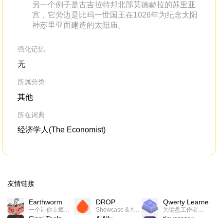
另一个例子是古吉拉特邦北部莫德赫拉的苏里亚
宫，它旁边是比玛一世国王在1026年为纪念太阳
神苏里亚而建造的太阳庙。
强化记忆
无
所属分类
其他
所在词典
经济学人(The Economist)
友情链接
Earthworm
DROP
Qwerty Learner
一个让你上瘾的英语学习工具，使用 连词成句 、 i + 1 、 以终为始等学习理论来帮助你习得英语，通过不断的重复形成肌肉记忆，最重要的是 游戏化 的形式让学习英语从此不再痛苦
Showcase & host your work in extraordinary ways.不限速文件分享，托管，建站平台
为键盘工作者设计的单词与肌肉记忆锻炼软件