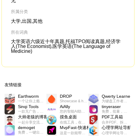
无
所属分类
大学,出国,其他
所在词典
大学英语六级近十年真题,托福TPO阅读真题,经济学
人(The Economist),医学英语(The Language of
Medicine)
友情链接
Earthworm
DROP
Qwerty Learner
一个让你上瘾的英语学习工具，使用 连词成句 、 i + 1 、 以终为始等学习理论来帮助你习得英语，通过不断的重复形成肌肉记忆，最重要的是 游戏化 的形式让学习英语从此不再痛苦
Showcase & host your work in extraordinary ways.不限速文件分享，托管，建站平台
为键盘工作者设计的单词与肌肉记忆锻炼软件
Sinqi Tools
AiAlly
tinyeraser
一款无广告，界面清爽的神奇在线小工具集合，范围包括但不限于：开发，设计，日常生活等
您的智能AI助手解决方案。提供24/7全天候的高效虚拟员工服务，助力个人和组织提升生产力、激发创新潜能。
免费，批量，快速，一键换背景的桌面软件
大帅老猿的博客
摸鱼桌面
PDF工具箱
一起分享交流生活学习，出海赚钱，编程技术，远程工作，优秀产品等相关话题。希望大家都能有所收获。
在线工具，在线游戏，电影，小说各种有趣的资源这里都有
合并PDF、拆分PDF、旋转PDF、裁剪PDF、转换PDF、加密PDF、解密PDF、PDF加水印等多种PDF处理功能
demoget
MvpFast-快速构建网站应用
心理学网址导航
免费，一键出成片的录屏Demo软件。支持4K导出，立即下载使用。
这是一款能帮助你快速构建个人网站的应用，使用最新的前端技术栈，集成登录、鉴权、手机、邮箱、数据库、博客、文章、支付等等网站所需要的功能，你只需要花几个小时开发你的核心功能就可以上线，一次购买，永久拥有
心理学网址导航(psyhhub.org),着力打造国内心理学资源平台，是一个心理学网址资源大全，提供心理学学习,心理学考研,英语自学,计算机自学等众多学习内容。