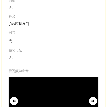
词根
无
释义
["品质优良"]
例句
无
强化记忆
无
看视频学发音