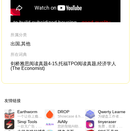
to build subsidized housing --
good
-
quality
But
housing, but subsidized,with affordable
ma
rental and affordable selling price.
bro
所属分类
pro
出国,其他
ari
所在词典
剑桥雅思阅读真题4-15,托福TPO阅读真题,经济学人
(The Economist)
友情链接
Earthworm
DROP
Qwerty Learner
一个让你上瘾的英语学习工具，使用 连词成句 、 i + 1 、 以终为始等学习理论来帮助你习得英语，通过不断的重复形成肌肉记忆，最重要的是 游戏化 的形式让学习英语从此不再痛苦
Showcase & host your work in extraordinary ways.不限速文件分享，托管，建站平台
为键盘工作者设计的单词与肌肉记忆锻炼软件
Sinqi Tools
AiAlly
tinyeraser
一款无广告，界面清爽的神奇在线小工具集合，范围包括但不限于：开发，设计，日常生活等
您的智能AI助手解决方案。提供24/7全天候的高效虚拟员工服务，助力个人和组织提升生产力、激发创新潜能。
免费，批量，快速，一键换背景的桌面软件