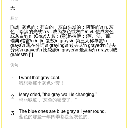
无
释义
["adj. 灰色的；苍白的；灰白头发的；阴郁的\n n. 灰
色；暗淡的光线\n vi. 成为灰色或灰白\n vt. 使成灰色
或灰白\n n. (Gray)人名；(意)格拉伊；(英、法、葡、
瑞典)格雷\n \n [\n 复数\n grays\n 第三人称单数\n
grays\n 现在分词\n graying\n 过去式\n grayed\n 过去
分词\n grayed\n 比较级\n grayer\n 最高级\n grayest或
graiest\n ]"]
例句
I want that gray coat.
我想要那个灰色外套！
Mary cried, "the gray wall is changing."
玛丽喊道，“灰色的墙变了。”
The blue ones are blue gray all year round.
蓝色的那些一年四季都是蓝灰色的。