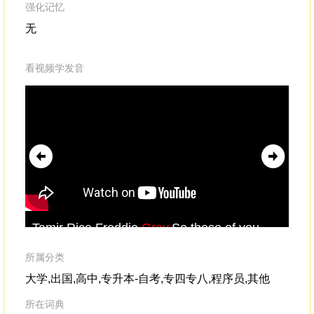
强化记忆
无
看视频学发音
Tamir Rice.Freddie
Gray
.So those of you
You
who are still standing,
whi
co
所属分类
大学,出国,高中,专升本-自考,专四专八,程序员,其他
所在词典