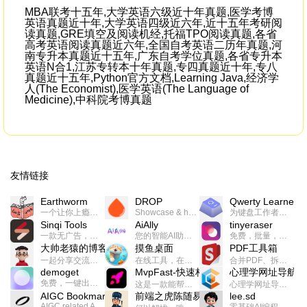
MBA联考十五年,大学英语六级近十年真题,医学考博
英语真题近十年,大学英语四级近六年,近十五年考研阅
读真题,GRE填空及阅读机经,托福TPO阅读真题,各省
高考英语阅读真题近六年,全国自考英语二历年真题,河
南专升本真题近十五年,广东自考学位真题,各省专升本
英语N合1,江苏专转本十年真题,专四真题近十年,专八
真题近十五年,Python官方文档,Learning Java,经济学
人(The Economist),医学英语(The Language of
Medicine),中科院考博真题
友情链接
Earthworm
DROP
Qwerty Learner
一个让你上瘾的英语学习工具，使用 连词成句 、 i + 1 、 以终为始等学习理论来帮助你习得英语，通过不断的重复形成肌肉记忆，最重要的是 游戏化 的形式让学习英语从此不再痛苦
Showcase & host your work in extraordinary ways.不限速文件分享，托管，建站平台
为键盘工作者设计的单词与肌肉记忆锻炼软件
Sinqi Tools
AiAlly
tinyeraser
一款无广告，界面清爽的神奇在线小工具集合，范围包括但不限于：开发，设计，日常生活等
您的智能AI助手解决方案。提供24/7全天候的高效虚拟员工服务，助力个人和组织提升生产力、激发创新潜能。
免费，批量，快速，一键换背景的桌面软件
大帅老猿的博客
摸鱼桌面
PDF工具箱
一起分享交流生活学习，出海赚钱，编程技术，远程工作，优秀产品等相关话题。希望大家都能有所收获。
在线工具，在线游戏，电影，小说各种有趣的资源这里都有
合并PDF、拆分PDF、旋转PDF、裁剪PDF、转换PDF、加密PDF、解密PDF、PDF加水印等多种PDF处理功能
demoget
MvpFast-快速构建网站应用
心理学网址导航
免费，一键出成片的录屏Demo软件。支持4K导出，立即下载使用。
这是一款能帮助你快速构建个人网站的应用，使用最新的前端技术栈，集成登录、鉴权、手机、邮箱、数据库、博客、文章、支付等等网站所需要的功能，你只需要花几个小时开发你的核心功能就可以上线，一次购买，永久拥有
心理学网址导航(psyhhub.org),着力打造国内心理学资源平台，是一个心理学网址资源大全，提供心理学学习,心理学考研,英语自学,计算机自学等众多学习内容。
AIGC Bookmarks
前端之虎陈随易
lee.sd
AIGC related Academy/Project bookmarks . Powered by Notion AI (Claude, ChatGPT).
零基础AI编程整活儿，跟SimbaLee用AI一起每天写点儿好玩儿的！iSay中每天还会有鲜吐槽、财经快讯、抽奖福利。喜欢就在页面“点赞”，不喜欢可以“点呸”喔！