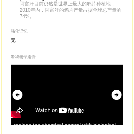
阿富汗目前仍然是世界上最大的鸦片种植地，
2010年内，阿富汗的鸦片产量占据全球总产量的
74%。
强化记忆
无
看视频学发音
replace the chemical control with biological
wit
control.Even here, there is another
gar