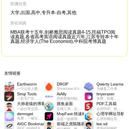
grower
,you see, very interested in the bugs,
gr
所属分类
the bad ones and the good ones,
大学,出国,高中,专升本-自考,其他
所在词典
MBA联考十五年,剑桥雅思阅读真题4-15,托福TPO阅
读真题,各省高考英语阅读真题近六年,江苏专转本十年
真题,经济学人(The Economist),中科院考博真题
友情链接
Earthworm
DROP
Qwerty Learner
一个让你上瘾的英语学习工具，使用 连词成句 、 i + 1 、 以终为始等学习理论来帮助你习得英语，通过不断的重复形成肌肉记忆，最重要的是 游戏化 的形式让学习英语从此不再痛苦
Showcase & host your work in extraordinary ways.不限速文件分享，托管，建站平台
为键盘工作者设计的单词与肌肉记忆锻炼软件
Sinqi Tools
AiAlly
tinyeraser
一款无广告，界面清爽的神奇在线小工具集合，范围包括但不限于：开发，设计，日常生活等
您的智能AI助手解决方案。提供24/7全天候的高效虚拟员工服务，助力个人和组织提升生产力、激发创新潜能。
免费，批量，快速，一键换背景的桌面软件
大帅老猿的博客
摸鱼桌面
PDF工具箱
一起分享交流生活学习，出海赚钱，编程技术，远程工作，优秀产品等相关话题。希望大家都能有所收获。
在线工具，在线游戏，电影，小说各种有趣的资源这里都有
合并PDF、拆分PDF、旋转PDF、裁剪PDF、转换PDF、加密PDF、解密PDF、PDF加水印等多种PDF处理功能
demoget
MvpFast-快速构建网站应用
心理学网址导航
免费，一键出成片的录屏Demo软件。支持4K导出，立即下载使用。
这是一款能帮助你快速构建个人网站的应用，使用最新的前端技术栈，集成登录、鉴权、手机、邮箱、数据库、博客、文章、支付等等网站所需要的功能，你只需要花几个小时开发你的核心功能就可以上线，一次购买，永久拥有
心理学网址导航(psyhhub.org),着力打造国内心理学资源平台，是一个心理学网址资源大全，提供心理学学习,心理学考研,英语自学,计算机自学等众多学习内容。
AIGC Bookmarks
前端之虎陈随易
lee.sd
AIGC related Academy/Project bookmarks . Powered by Notion AI (Claude, ChatGPT).
零基础AI编程整活儿，跟SimbaLee用AI一起每天写点儿好玩儿的！iSay中每天还会有鲜吐槽、财经快讯、抽奖福利。喜欢就在页面“点赞”，不喜欢可以“点呸”喔！
何以解忧，唯有代码。不忘初心，方得始终。