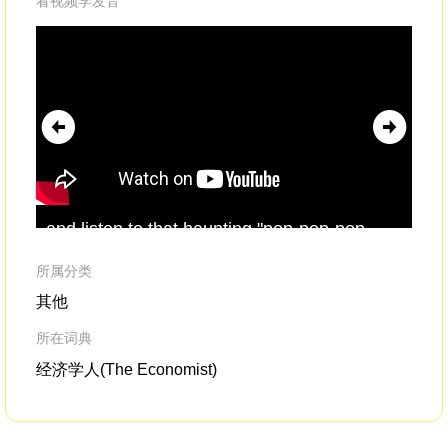
看视频学发音
and listen to that haunting "pop-pop-pop-
in 
pop-pop!"of automatic
gunfire
,and wonder
Me
with absolute dread
day
所属分类
其他
所在词典
经济学人(The Economist)