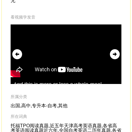
无
看视频学发音
And this is more or less,a whole-meal,
for
handmade
,small-bakery loaf of bread.
bas
are
所属分类
wha
出国,高中,专升本-自考,其他
所在词典
托福TPO阅读真题,近五年天津高考英语真题,各省高
考英语阅读真题近六年,全国自考英语二历年真题,各省