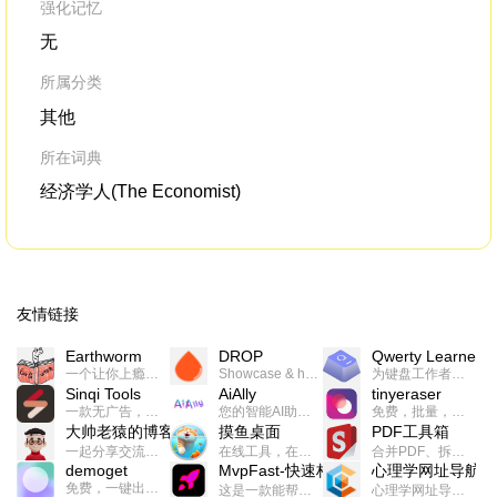
强化记忆
无
所属分类
其他
所在词典
经济学人(The Economist)
友情链接
Earthworm
DROP
Qwerty Learner
一个让你上瘾的英语学习工具，使用 连词成句 、 i + 1 、 以终为始等学习理论来帮助你习得英语，通过不断的重复形成肌肉记忆，最重要的是 游戏化 的形式让学习英语从此不再痛苦
Showcase & host your work in extraordinary ways.不限速文件分享，托管，建站平台
为键盘工作者设计的单词与肌肉记忆锻炼软件
Sinqi Tools
AiAlly
tinyeraser
一款无广告，界面清爽的神奇在线小工具集合，范围包括但不限于：开发，设计，日常生活等
您的智能AI助手解决方案。提供24/7全天候的高效虚拟员工服务，助力个人和组织提升生产力、激发创新潜能。
免费，批量，快速，一键换背景的桌面软件
大帅老猿的博客
摸鱼桌面
PDF工具箱
一起分享交流生活学习，出海赚钱，编程技术，远程工作，优秀产品等相关话题。希望大家都能有所收获。
在线工具，在线游戏，电影，小说各种有趣的资源这里都有
合并PDF、拆分PDF、旋转PDF、裁剪PDF、转换PDF、加密PDF、解密PDF、PDF加水印等多种PDF处理功能
demoget
MvpFast-快速构建网站应用
心理学网址导航
免费，一键出成片的录屏Demo软件。支持4K导出，立即下载使用。
这是一款能帮助你快速构建个人网站的应用，使用最新的前端技术栈，集成登录、鉴权、手机、邮箱、数据库、博客、文章、支付等等网站所需要的功能，你只需要花几个小时开发你的核心功能就可以上线，一次购买，永久拥有
心理学网址导航(psyhhub.org),着力打造国内心理学资源平台，是一个心理学网址资源大全，提供心理学学习,心理学考研,英语自学,计算机自学等众多学习内容。