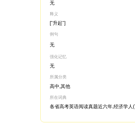
无
释义
["升起"]
例句
无
强化记忆
无
所属分类
高中,其他
所在词典
各省高考英语阅读真题近六年,经济学人(The