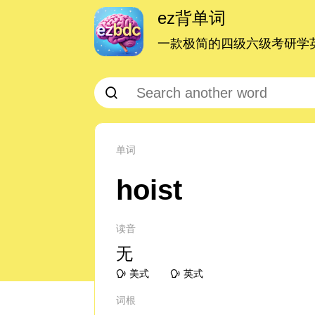
ez背单词
一款极简的四级六级考研学英
单词
hoist
读音
无
美式
英式
词根