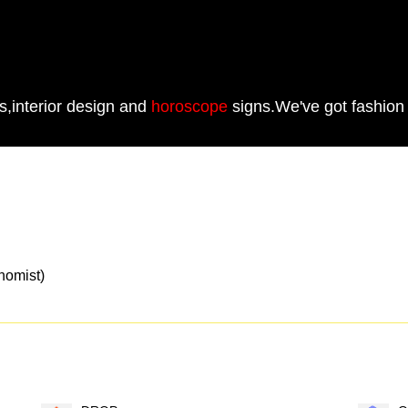
s,interior design and
horoscope
signs.We've got fashion
mist)