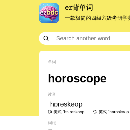
ez背单词
一款极简的四级六级考研学英
单词
horoscope
读音
ˈhɒrəskəʊp
美式 ˈhɔːrəskoʊp
英式 ˈhɒrəskəʊp
词根