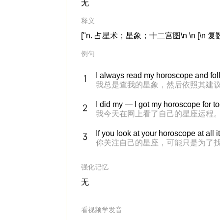
无
释义
["n. 占星术；星象；十二宫图\n \n [\n 复数\n 
例句
I always read my horoscope and fol
我总是查我的星象，然后依照其建
I did my — I got my horoscope for t
我今天在网上看了自己的星座运程
If you look at your horoscope at all it'
你关注自己的星座，可能只是为了
强化记忆
无
看视频学发音