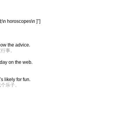
horoscopes\n ]"]
low the advice.
议行事。
oday on the web.
。
s likely for fun.
找个乐子。