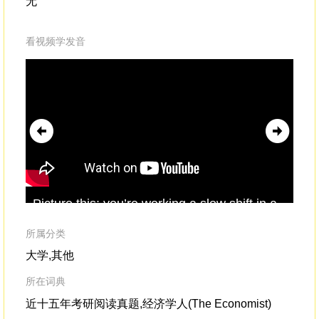
无
看视频学发音
Picture this: you’re working a slow shift in a
The
hotel lobbywhen someone
hurriedly
Det
approaches the front desk.They found a lost
tur
所属分类
wallet around the corner,
han
大学,其他
所在词典
近十五年考研阅读真题,经济学人(The Economist)