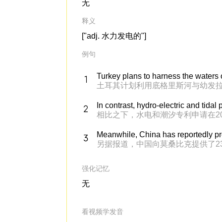
无
释义
["adj. 水力发电的"]
例句
Turkey plans to harness the waters o
土耳其计划利用底格里斯河与幼发
In contrast, hydro-electric and tida
相比之下，水电和潮汐专利申请在2
Meanwhile, China has reportedly pr
另据报道，中国向莫桑比克提供了2
强化记忆
无
看视频学发音