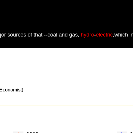
jor sources of that --coal and gas,
hydro
-
electric
,which i
nomist)