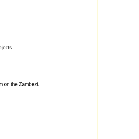
ojects.
am on the Zambezi.