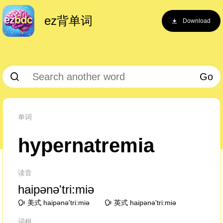
ez背单词
Download
Go
单词
hypernatremia
读音
haipənə'tri:miə
美式 haipənə'tri:miə
英式 haipənə'tri:miə
词根