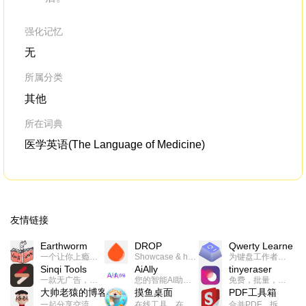
强化记忆
无
所属分类
其他
所在词典
医学英语(The Language of Medicine)
友情链接
Earthworm
DROP
Qwerty Learner
一个让你上瘾的英语学习工具，使用 连词成句 、 i + 1 、 以终为始等学习理论来帮助你习得英语，通过不断的重复形成肌肉记忆，最重要的是 游戏化 的形式让学习英语从此不再痛苦
Showcase & host your work in extraordinary ways.不限速文件分享，托管，建站平台
为键盘工作者设计的单词与肌肉记忆锻炼软件
Sinqi Tools
AiAlly
tinyeraser
一款无广告，界面清爽的神奇在线小工具集合，范围包括但不限于：开发，设计，日常生活等
您的智能AI助手解决方案。提供24/7全天候的高效虚拟员工服务，助力个人和组织提升生产力、激发创新潜能。
免费，批量，快速，一键换背景的桌面软件
大帅老猿的博客
摸鱼桌面
PDF工具箱
一起分享交流生活学习，出海赚钱，编程技术，远程工作，优秀产品等相关话题。希望大家都能有所收获。
在线工具，在线游戏，电影，小说各种有趣的资源这里都有
合并PDF、拆分PDF、旋转PDF、裁剪PDF、转换PDF、加密PDF、解密PDF、PDF加水印等多种PDF处理功能