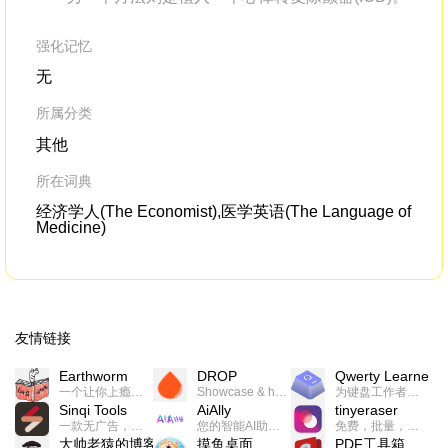
强化记忆
无
所属分类
其他
所在词典
经济学人(The Economist),医学英语(The Language of
Medicine)
友情链接
Earthworm
DROP
Qwerty Learner
一个让你上瘾的英语学习工具，使用 连词成句 、 i + 1 、 以终为始等学习理论来帮助你习得英语，通过不断的重复形成肌肉记忆，最重要的是 游戏化 的形式让学习英语从此不再痛苦
Showcase & host your work in extraordinary ways.不限速文件分享，托管，建站平台
为键盘工作者设计的单词与肌肉记忆锻炼软件
Sinqi Tools
AiAlly
tinyeraser
一款无广告，界面清爽的神奇在线小工具集合，范围包括但不限于：开发，设计，日常生活等
您的智能AI助手解决方案。提供24/7全天候的高效虚拟员工服务，助力个人和组织提升生产力、激发创新潜能。
免费，批量，快速，一键换背景的桌面软件
大帅老猿的博客
摸鱼桌面
PDF工具箱