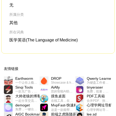
无
所属分类
其他
所在词典
医学英语(The Language of Medicine)
友情链接
Earthworm
DROP
Qwerty Learner
一个让你上瘾的英语学习工具，使用 连词成句 、 i + 1 、 以终为始等学习理论来帮助你习得英语，通过不断的重复形成肌肉记忆，最重要的是 游戏化 的形式让学习英语从此不再痛苦
Showcase & host your work in extraordinary ways.不限速文件分享，托管，建站平台
为键盘工作者设计的单词与肌肉记忆锻炼软件
Sinqi Tools
AiAlly
tinyeraser
一款无广告，界面清爽的神奇在线小工具集合，范围包括但不限于：开发，设计，日常生活等
您的智能AI助手解决方案。提供24/7全天候的高效虚拟员工服务，助力个人和组织提升生产力、激发创新潜能。
免费，批量，快速，一键换背景的桌面软件
大帅老猿的博客
摸鱼桌面
PDF工具箱
一起分享交流生活学习，出海赚钱，编程技术，远程工作，优秀产品等相关话题。希望大家都能有所收获。
在线工具，在线游戏，电影，小说各种有趣的资源这里都有
合并PDF、拆分PDF、旋转PDF、裁剪PDF、转换PDF、加密PDF、解密PDF、PDF加水印等多种PDF处理功能
demoget
MvpFast-快速构建网站应用
心理学网址导航
免费，一键出成片的录屏Demo软件。支持4K导出，立即下载使用。
这是一款能帮助你快速构建个人网站的应用，使用最新的前端技术栈，集成登录、鉴权、手机、邮箱、数据库、博客、文章、支付等等网站所需要的功能，你只需要花几个小时开发你的核心功能就可以上线，一次购买，永久拥有
心理学网址导航(psyhhub.org),着力打造国内心理学资源平台，是一个心理学网址资源大全，提供心理学学习,心理学考研,英语自学,计算机自学等众多学习内容。
AIGC Bookmarks
前端之虎陈随易
lee.sd