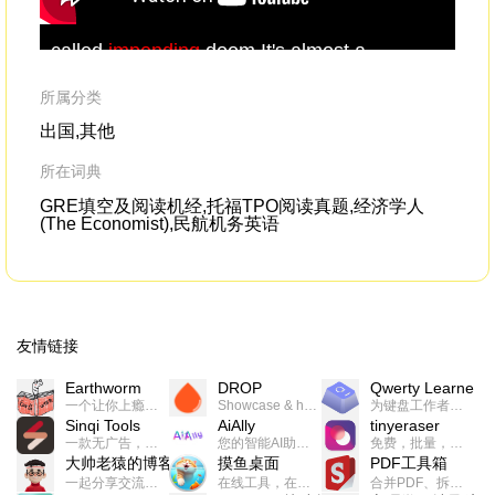
called
impending
doom.It's almost a
but
symptom.
bra
mot
所属分类
dis
出国,其他
所在词典
GRE填空及阅读机经,托福TPO阅读真题,经济学人
(The Economist),民航机务英语
友情链接
Earthworm
DROP
Qwerty Learner
一个让你上瘾的英语学习工具，使用 连词成句 、 i + 1 、 以终为始等学习理论来帮助你习得英语，通过不断的重复形成肌肉记忆，最重要的是 游戏化 的形式让学习英语从此不再痛苦
Showcase & host your work in extraordinary ways.不限速文件分享，托管，建站平台
为键盘工作者设计的单词与肌肉记忆锻炼软件
Sinqi Tools
AiAlly
tinyeraser
一款无广告，界面清爽的神奇在线小工具集合，范围包括但不限于：开发，设计，日常生活等
您的智能AI助手解决方案。提供24/7全天候的高效虚拟员工服务，助力个人和组织提升生产力、激发创新潜能。
免费，批量，快速，一键换背景的桌面软件
大帅老猿的博客
摸鱼桌面
PDF工具箱
一起分享交流生活学习，出海赚钱，编程技术，远程工作，优秀产品等相关话题。希望大家都能有所收获。
在线工具，在线游戏，电影，小说各种有趣的资源这里都有
合并PDF、拆分PDF、旋转PDF、裁剪PDF、转换PDF、加密PDF、解密PDF、PDF加水印等多种PDF处理功能