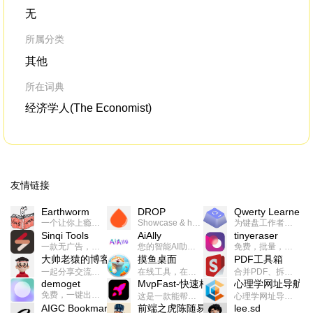
无
所属分类
其他
所在词典
经济学人(The Economist)
友情链接
Earthworm
DROP
Qwerty Learner
一个让你上瘾的英语学习工具，使用 连词成句 、 i + 1 、 以终为始等学习理论来帮助你习得英语，通过不断的重复形成肌肉记忆，最重要的是 游戏化 的形式让学习英语从此不再痛苦
Showcase & host your work in extraordinary ways.不限速文件分享，托管，建站平台
为键盘工作者设计的单词与肌肉记忆锻炼软件
Sinqi Tools
AiAlly
tinyeraser
一款无广告，界面清爽的神奇在线小工具集合，范围包括但不限于：开发，设计，日常生活等
您的智能AI助手解决方案。提供24/7全天候的高效虚拟员工服务，助力个人和组织提升生产力、激发创新潜能。
免费，批量，快速，一键换背景的桌面软件
大帅老猿的博客
摸鱼桌面
PDF工具箱
一起分享交流生活学习，出海赚钱，编程技术，远程工作，优秀产品等相关话题。希望大家都能有所收获。
在线工具，在线游戏，电影，小说各种有趣的资源这里都有
合并PDF、拆分PDF、旋转PDF、裁剪PDF、转换PDF、加密PDF、解密PDF、PDF加水印等多种PDF处理功能
demoget
MvpFast-快速构建网站应用
心理学网址导航
免费，一键出成片的录屏Demo软件。支持4K导出，立即下载使用。
这是一款能帮助你快速构建个人网站的应用，使用最新的前端技术栈，集成登录、鉴权、手机、邮箱、数据库、博客、文章、支付等等网站所需要的功能，你只需要花几个小时开发你的核心功能就可以上线，一次购买，永久拥有
心理学网址导航(psyhhub.org),着力打造国内心理学资源平台，是一个心理学网址资源大全，提供心理学学习,心理学考研,英语自学,计算机自学等众多学习内容。
AIGC Bookmarks
前端之虎陈随易
lee.sd