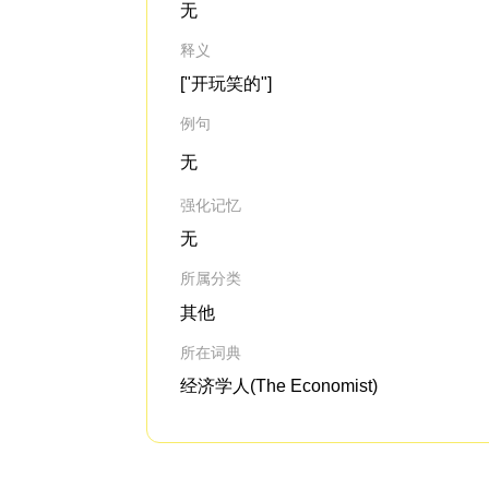
无
释义
["开玩笑的"]
例句
无
强化记忆
无
所属分类
其他
所在词典
经济学人(The Economist)