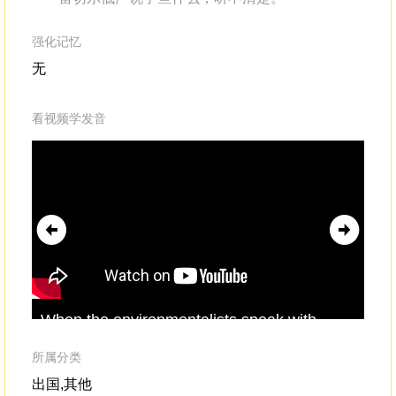
强化记忆
无
看视频学发音
When the environmentalists speak with
and
economists,it's like a schizophrenic
tha
dialogue, completely
incoherent
.They don't
ar
所属分类
speak the same language.
eff
出国,其他