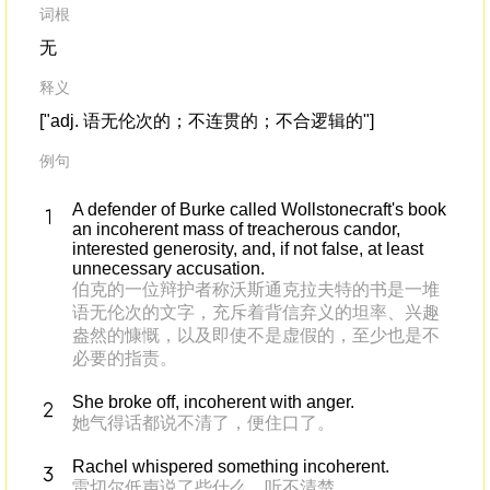
词根
无
释义
["adj. 语无伦次的；不连贯的；不合逻辑的"]
例句
A defender of Burke called Wollstonecraft's book
an incoherent mass of treacherous candor,
interested generosity, and, if not false, at least
unnecessary accusation.
伯克的一位辩护者称沃斯通克拉夫特的书是一堆
语无伦次的文字，充斥着背信弃义的坦率、兴趣
盎然的慷慨，以及即使不是虚假的，至少也是不
必要的指责。
She broke off, incoherent with anger.
她气得话都说不清了，便住口了。
Rachel whispered something incoherent.
雷切尔低声说了些什么，听不清楚。