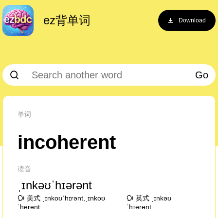
ez背单词
Download
Go
单词
incoherent
读音
ˌɪnkəʊˈhɪərənt
美式 ˌɪnkoʊˈhɪrənt,ˌɪnkoʊ
英式 ˌɪnkəʊ
ˈherənt
ˈhɪərənt