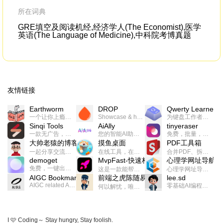
所在词典
GRE填空及阅读机经,经济学人(The Economist),医学
英语(The Language of Medicine),中科院考博真题
友情链接
Earthworm
DROP
Qwerty Learner
一个让你上瘾的英语学习工具，使用 连词成句 、 i + 1 、 以终为始等学习理论来帮助你习得英语，通过不断的重复形成肌肉记忆，最重要的是 游戏化 的形式让学习英语从此不再痛苦
Showcase & host your work in extraordinary ways.不限速文件分享，托管，建站平台
为键盘工作者设计的单词与肌肉记忆锻炼软件
Sinqi Tools
AiAlly
tinyeraser
一款无广告，界面清爽的神奇在线小工具集合，范围包括但不限于：开发，设计，日常生活等
您的智能AI助手解决方案。提供24/7全天候的高效虚拟员工服务，助力个人和组织提升生产力、激发创新潜能。
免费，批量，快速，一键换背景的桌面软件
大帅老猿的博客
摸鱼桌面
PDF工具箱
一起分享交流生活学习，出海赚钱，编程技术，远程工作，优秀产品等相关话题。希望大家都能有所收获。
在线工具，在线游戏，电影，小说各种有趣的资源这里都有
合并PDF、拆分PDF、旋转PDF、裁剪PDF、转换PDF、加密PDF、解密PDF、PDF加水印等多种PDF处理功能
demoget
MvpFast-快速构建网站应用
心理学网址导航
免费，一键出成片的录屏Demo软件。支持4K导出，立即下载使用。
这是一款能帮助你快速构建个人网站的应用，使用最新的前端技术栈，集成登录、鉴权、手机、邮箱、数据库、博客、文章、支付等等网站所需要的功能，你只需要花几个小时开发你的核心功能就可以上线，一次购买，永久拥有
心理学网址导航(psyhhub.org),着力打造国内心理学资源平台，是一个心理学网址资源大全，提供心理学学习,心理学考研,英语自学,计算机自学等众多学习内容。
AIGC Bookmarks
前端之虎陈随易
lee.sd
AIGC related Academy/Project bookmarks . Powered by Notion AI (Claude, ChatGPT).
零基础AI编程整活儿，跟SimbaLee用AI一起每天写点儿好玩儿的！iSay中每天还会有鲜吐槽、财经快讯、抽奖福利。喜欢就在页面“点赞”，不喜欢可以“点呸”喔！
何以解忧，唯有代码。不忘初心，方得始终。
I 🩷 Coding～ Stay hungry, Stay foolish.