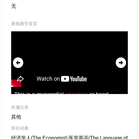
无
看视频学发音
This is a myocardial
infarction
,or heart
and
attack.
att
par
所属分类
nev
其他
所在词典
经济学人(The Economist),医学英语(The Language of