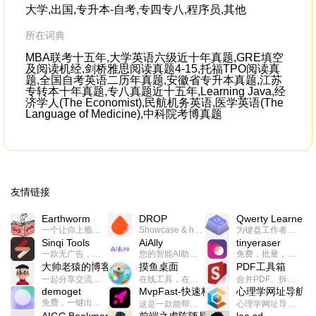
missed you.
大学,出国,专升本-自考,专四专八,程序员,其他
所在词典
MBA联考十五年,大学英语六级近十年真题,GRE填空
及阅读机经,剑桥雅思阅读真题4-15,托福TPO阅读真
题,全国自考英语二历年真题,安徽省专升本真题,江苏
专转本十年真题,专八真题近十五年,Learning Java,经
济学人(The Economist),民航机务英语,医学英语(The
Language of Medicine),中科院考博真题
友情链接
Earthworm
DROP
Qwerty Learner
一个让你上瘾的英语学习工具，使用 连词成句 、 i + 1 、 以终为始等学习理论来帮助你习得英语，通过不断的重复形成肌肉记忆，最重要的是 游戏化 的形式让学习英语从此不再痛苦
Showcase & host your work in extraordinary ways.不限速文件分享，托管，建站平台
为键盘工作者设计的单词与肌肉记忆锻炼软件
Sinqi Tools
AiAlly
tinyeraser
一款无广告，界面清爽的神奇在线小工具集合，范围包括但不限于：开发，设计，日常生活等
您的智能AI助手解决方案。提供24/7全天候的高效虚拟员工服务，助力个人和组织提升生产力、激发创新潜能。
免费，批量，快速，一键换背景的桌面软件
大帅老猿的博客
摸鱼桌面
PDF工具箱
一起分享交流生活学习，出海赚钱，编程技术，远程工作，优秀产品等相关话题。希望大家都能有所收获。
在线工具，在线游戏，电影，小说各种有趣的资源这里都有
合并PDF、拆分PDF、旋转PDF、裁剪PDF、转换PDF、加密PDF、解密PDF、PDF加水印等多种PDF处理功能
demoget
MvpFast-快速构建网站应用
心理学网址导航
免费，一键出成片的录屏Demo软件。支持4K导出，立即下载使用。
这是一款能帮助你快速构建个人网站的应用，使用最新的前端技术栈，集成登录、鉴权、手机、邮箱、数据库、博客、文章、支付等等网站所需要的功能，你只需要花几个小时开发你的核心功能就可以上线，一次购买，永久拥有
心理学网址导航(psyhhub.org),着力打造国内心理学资源平台，是一个心理学网址资源大全，提供心理学学习,心理学考研,英语自学,计算机自学等众多学习内容。
AIGC Bookmarks
前端之虎陈随易
lee.sd