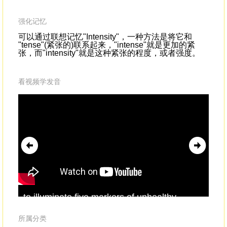
强化记忆
可以通过联想记忆"Intensity"，一种方法是将它和
"tense"(紧张的)联系起来，"intense"就是更加的紧
张，而"intensity"就是这种紧张的程度，或者强度。
看视频学发音
to illuminate five markers of unhealthy
by 
love.The first is
intensity
.(Video) Blue: I
and
haven't seen you in a couple days. I've
gra
所属分类