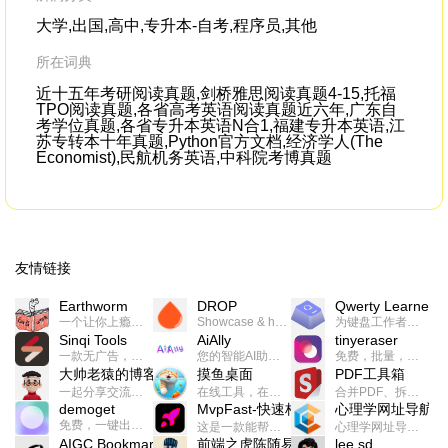
大学,出国,高中,专升本-自考,程序员,其他
所在词典
近十五年考研阅读真题,剑桥雅思阅读真题4-15,托福
TPO阅读真题,各省高考英语阅读真题近六年,广东自
考学位真题,各省专升本英语N合1,福建专升本英语,江
苏专转本十年真题,Python官方文档,经济学人(The
Economist),民航机务英语,中科院考博真题
友情链接
Earthworm
DROP
Qwerty Learner
一个让你上瘾的英语学习工具，使用 连词成句 、 i + 1 、 以终为始等学习理论来帮助你习得英语，通过不断的重复形成肌肉记忆，最重要的是 游戏化 的形式让学习英语从此不再痛苦
Showcase & host your work in extraordinary ways.不限速文件分享，托管，建站平台
为键盘工作者设计的单词与肌肉记忆锻炼软件
Sinqi Tools
AiAlly
tinyeraser
一款无广告，界面清爽的神奇在线小工具集合，范围包括但不限于：开发，设计，日常生活等
您的智能AI助手解决方案。提供24/7全天候的高效虚拟员工服务，助力个人和组织提升生产力、激发创新潜能。
免费，批量，快速，一键换背景的桌面软件
大帅老猿的博客
摸鱼桌面
PDF工具箱
一起分享交流生活学习，出海赚钱，编程技术，远程工作，优秀产品等相关话题。希望大家都能有所收获。
在线工具，在线游戏，电影，小说各种有趣的资源这里都有
合并PDF、拆分PDF、旋转PDF、裁剪PDF、转换PDF、加密PDF、解密PDF、PDF加水印等多种PDF处理功能
demoget
MvpFast-快速构建网站应用
心理学网址导航
免费，一键出成片的录屏Demo软件。支持4K导出，立即下载使用。
这是一款能帮助你快速构建个人网站的应用，使用最新的前端技术栈，集成登录、鉴权、手机、邮箱、数据库、博客、文章、支付等等网站所需要的功能，你只需要花几个小时开发你的核心功能就可以上线，一次购买，永久拥有
心理学网址导航(psyhhub.org),着力打造国内心理学资源平台，是一个心理学网址资源大全，提供心理学学习,心理学考研,英语自学,计算机自学等众多学习内容。
AIGC Bookmarks
前端之虎陈随易
lee.sd