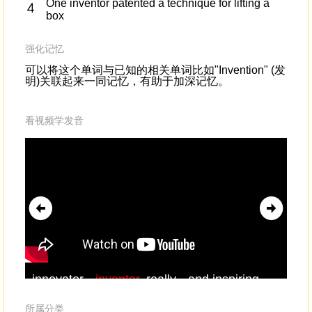
One inventor patented a technique for lifting a
box
强化记忆
可以将这个单词与已知的相关单词比如"Invention" (发
明)关联起来一同记忆，有助于加深记忆。
看视频学发音
innovator --
inventor
, really --and inspiring
and
father.
inv
str
所属分类