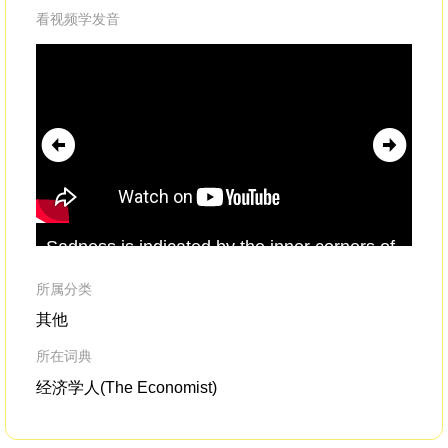
看视频学发音
Sadness is indicated by the inner corners of
is 
the eyebrowsbeing drawn
inwards
and
pro
upwards,drooping eyes,
pol
所属分类
其他
所在词典
经济学人(The Economist)