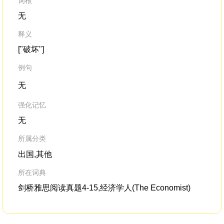
词根
无
释义
["破坏"]
例句
无
强化记忆
无
所属分类
出国,其他
所在词典
剑桥雅思阅读真题4-15,经济学人(The Economist)