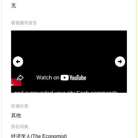
无
看视频学发音
and surrounded your city.Each commands
T
10 giant
kraken
,and each kraken is
sai
accompanied by 12 mermites.
所属分类
其他
所在词典
经济学人(The Economist)