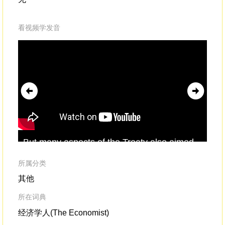
看视频学发音
But many aspects of the Treaty also aimed
A h
to assimilatethe
Lakota
into white
Ru
culture.This included incentives to convert
La
所属分类
them from hunting to farming,
to 
其他
所在词典
经济学人(The Economist)