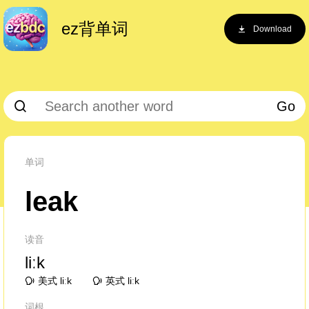
ez背单词
Download
Go
单词
leak
读音
liːk
美式 liːk
英式 liːk
词根