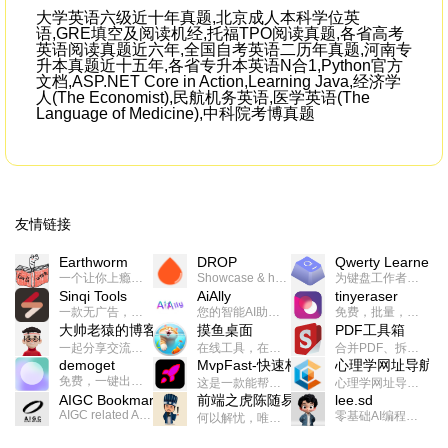
大学英语六级近十年真题,北京成人本科学位英
语,GRE填空及阅读机经,托福TPO阅读真题,各省高考
英语阅读真题近六年,全国自考英语二历年真题,河南专
升本真题近十五年,各省专升本英语N合1,Python官方
文档,ASP.NET Core in Action,Learning Java,经济学
人(The Economist),民航机务英语,医学英语(The
Language of Medicine),中科院考博真题
友情链接
Earthworm
DROP
Qwerty Learner
一个让你上瘾的英语学习工具，使用 连词成句 、 i + 1 、 以终为始等学习理论来帮助你习得英语，通过不断的重复形成肌肉记忆，最重要的是 游戏化 的形式让学习英语从此不再痛苦
Showcase & host your work in extraordinary ways.不限速文件分享，托管，建站平台
为键盘工作者设计的单词与肌肉记忆锻炼软件
Sinqi Tools
AiAlly
tinyeraser
一款无广告，界面清爽的神奇在线小工具集合，范围包括但不限于：开发，设计，日常生活等
您的智能AI助手解决方案。提供24/7全天候的高效虚拟员工服务，助力个人和组织提升生产力、激发创新潜能。
免费，批量，快速，一键换背景的桌面软件
大帅老猿的博客
摸鱼桌面
PDF工具箱
一起分享交流生活学习，出海赚钱，编程技术，远程工作，优秀产品等相关话题。希望大家都能有所收获。
在线工具，在线游戏，电影，小说各种有趣的资源这里都有
合并PDF、拆分PDF、旋转PDF、裁剪PDF、转换PDF、加密PDF、解密PDF、PDF加水印等多种PDF处理功能
demoget
MvpFast-快速构建网站应用
心理学网址导航
免费，一键出成片的录屏Demo软件。支持4K导出，立即下载使用。
这是一款能帮助你快速构建个人网站的应用，使用最新的前端技术栈，集成登录、鉴权、手机、邮箱、数据库、博客、文章、支付等等网站所需要的功能，你只需要花几个小时开发你的核心功能就可以上线，一次购买，永久拥有
心理学网址导航(psyhhub.org),着力打造国内心理学资源平台，是一个心理学网址资源大全，提供心理学学习,心理学考研,英语自学,计算机自学等众多学习内容。
AIGC Bookmarks
前端之虎陈随易
lee.sd
AIGC related Academy/Project bookmarks . Powered by Notion AI (Claude, ChatGPT).
零基础AI编程整活儿，跟SimbaLee用AI一起每天写点儿好玩儿的！iSay中每天还会有鲜吐槽、财经快讯、抽奖福利。喜欢就在页面“点赞”，不喜欢可以“点呸”喔！
何以解忧，唯有代码。不忘初心，方得始终。