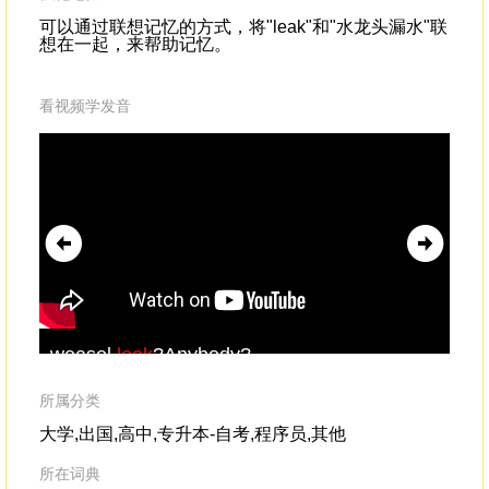
可以通过联想记忆的方式，将"leak"和"水龙头漏水"联
想在一起，来帮助记忆。
看视频学发音
weasel,
leak
?Anybody?
tha
sen
Ho
所属分类
大学,出国,高中,专升本-自考,程序员,其他
所在词典