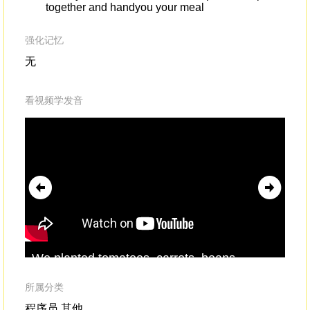
together and handyou your meal
强化记忆
无
看视频学发音
We planted tomatoes, carrots, beans,
We 
corn,
lettuce
and cucumbers,
die
strawberries,blueberries and limes.
let
所属分类
thi
程序员,其他