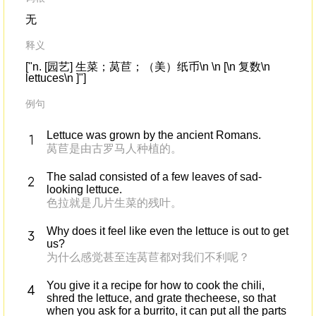
无
释义
["n. [园艺] 生菜；莴苣；（美）纸币\n \n [\n 复数\n
lettuces\n ]"]
例句
Lettuce was grown by the ancient Romans.
莴苣是由古罗马人种植的。
The salad consisted of a few leaves of sad-
looking lettuce.
色拉就是几片生菜的残叶。
Why does it feel like even the lettuce is out to get
us?
为什么感觉甚至连莴苣都对我们不利呢？
You give it a recipe for how to cook the chili,
shred the lettuce, and grate thecheese, so that
when you ask for a burrito, it can put all the parts