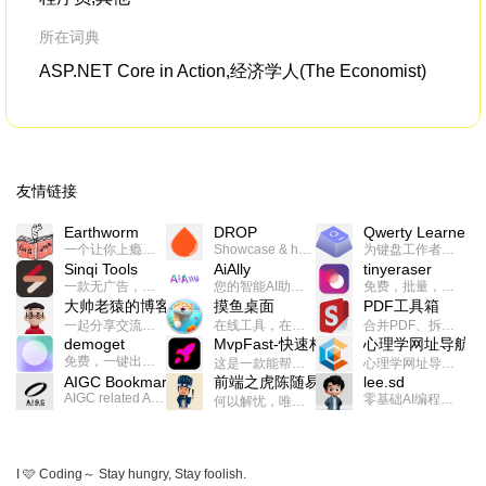
所在词典
ASP.NET Core in Action,经济学人(The Economist)
友情链接
Earthworm
DROP
Qwerty Learner
一个让你上瘾的英语学习工具，使用 连词成句 、 i + 1 、 以终为始等学习理论来帮助你习得英语，通过不断的重复形成肌肉记忆，最重要的是 游戏化 的形式让学习英语从此不再痛苦
Showcase & host your work in extraordinary ways.不限速文件分享，托管，建站平台
为键盘工作者设计的单词与肌肉记忆锻炼软件
Sinqi Tools
AiAlly
tinyeraser
一款无广告，界面清爽的神奇在线小工具集合，范围包括但不限于：开发，设计，日常生活等
您的智能AI助手解决方案。提供24/7全天候的高效虚拟员工服务，助力个人和组织提升生产力、激发创新潜能。
免费，批量，快速，一键换背景的桌面软件
大帅老猿的博客
摸鱼桌面
PDF工具箱
一起分享交流生活学习，出海赚钱，编程技术，远程工作，优秀产品等相关话题。希望大家都能有所收获。
在线工具，在线游戏，电影，小说各种有趣的资源这里都有
合并PDF、拆分PDF、旋转PDF、裁剪PDF、转换PDF、加密PDF、解密PDF、PDF加水印等多种PDF处理功能
demoget
MvpFast-快速构建网站应用
心理学网址导航
免费，一键出成片的录屏Demo软件。支持4K导出，立即下载使用。
这是一款能帮助你快速构建个人网站的应用，使用最新的前端技术栈，集成登录、鉴权、手机、邮箱、数据库、博客、文章、支付等等网站所需要的功能，你只需要花几个小时开发你的核心功能就可以上线，一次购买，永久拥有
心理学网址导航(psyhhub.org),着力打造国内心理学资源平台，是一个心理学网址资源大全，提供心理学学习,心理学考研,英语自学,计算机自学等众多学习内容。
AIGC Bookmarks
前端之虎陈随易
lee.sd
AIGC related Academy/Project bookmarks . Powered by Notion AI (Claude, ChatGPT).
零基础AI编程整活儿，跟SimbaLee用AI一起每天写点儿好玩儿的！iSay中每天还会有鲜吐槽、财经快讯、抽奖福利。喜欢就在页面“点赞”，不喜欢可以“点呸”喔！
何以解忧，唯有代码。不忘初心，方得始终。
I 🩷 Coding～ Stay hungry, Stay foolish.