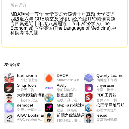
所在词典
MBA联考十五年,大学英语六级近十年真题,大学英语
四级近六年,GRE填空及阅读机经,托福TPO阅读真题,
专四真题近十年,专八真题近十五年,经济学人(The
Economist),医学英语(The Language of Medicine),中
科院考博真题
友情链接
Earthworm
DROP
Qwerty Learner
一个让你上瘾的英语学习工具，使用 连词成句 、 i + 1 、 以终为始等学习理论来帮助你习得英语，通过不断的重复形成肌肉记忆，最重要的是 游戏化 的形式让学习英语从此不再痛苦
Showcase & host your work in extraordinary ways.不限速文件分享，托管，建站平台
为键盘工作者设计的单词与肌肉记忆锻炼软件
Sinqi Tools
AiAlly
tinyeraser
一款无广告，界面清爽的神奇在线小工具集合，范围包括但不限于：开发，设计，日常生活等
您的智能AI助手解决方案。提供24/7全天候的高效虚拟员工服务，助力个人和组织提升生产力、激发创新潜能。
免费，批量，快速，一键换背景的桌面软件
大帅老猿的博客
摸鱼桌面
PDF工具箱
一起分享交流生活学习，出海赚钱，编程技术，远程工作，优秀产品等相关话题。希望大家都能有所收获。
在线工具，在线游戏，电影，小说各种有趣的资源这里都有
合并PDF、拆分PDF、旋转PDF、裁剪PDF、转换PDF、加密PDF、解密PDF、PDF加水印等多种PDF处理功能
demoget
MvpFast-快速构建网站应用
心理学网址导航
免费，一键出成片的录屏Demo软件。支持4K导出，立即下载使用。
这是一款能帮助你快速构建个人网站的应用，使用最新的前端技术栈，集成登录、鉴权、手机、邮箱、数据库、博客、文章、支付等等网站所需要的功能，你只需要花几个小时开发你的核心功能就可以上线，一次购买，永久拥有
心理学网址导航(psyhhub.org),着力打造国内心理学资源平台，是一个心理学网址资源大全，提供心理学学习,心理学考研,英语自学,计算机自学等众多学习内容。
AIGC Bookmarks
前端之虎陈随易
lee.sd
AIGC related Academy/Project bookmarks . Powered by Notion AI (Claude, ChatGPT).
零基础AI编程整活儿，跟SimbaLee用AI一起每天写点儿好玩儿的！iSay中每天还会有鲜吐槽、财经快讯、抽奖福利。喜欢就在页面“点赞”，不喜欢可以“点呸”喔！
何以解忧，唯有代码。不忘初心，方得始终。