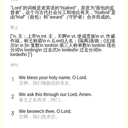
"Lord"的词根是老英语的“hlaford”，原意为“面包的监
督者”，这个与古代社会分工和地位有关，“hlaford"是
由“hlaf”（面包）和"weard"（守护者）合并而成的。
释义
["n. 主；上帝\n int. 主，天啊\n vt. 使成贵族\n vi. 作威
作福，称王称霸\n n. (Lord)人名；(瑞典)洛德；(法)洛
尔\n \n [\n 复数\n lords\n 第三人称单数\n lords\n 现在
分词\n lording\n 过去式\n lorded\n 过去分词\n
lorded\n ]"]
例句
We bless your holy name, O Lord.
主啊，我们颂扬您的圣名。
We ask this through our Lord, Amen.
奉主之名而求，阿门。
We beseech thee, O Lord.
主啊，我们恳求您。