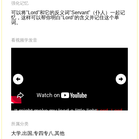
强化记忆
可以将"Lord"和它的反义词"Servant"（仆人）一起记
忆，这样可以帮你明白"Lord"的含义并记住这个单
词。
看视频学发音
It might make my load a little light
Lord
,
Lord
,
An
Lord
Where will I be tomorrow night?Right
Lo
on
Geo
所属分类
jud
大学,出国,专四专八,其他