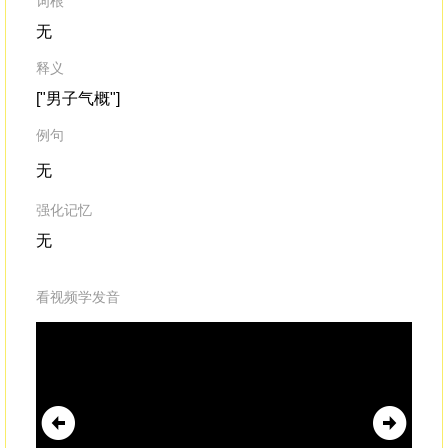
词根
无
释义
["男子气概"]
例句
无
强化记忆
无
看视频学发音