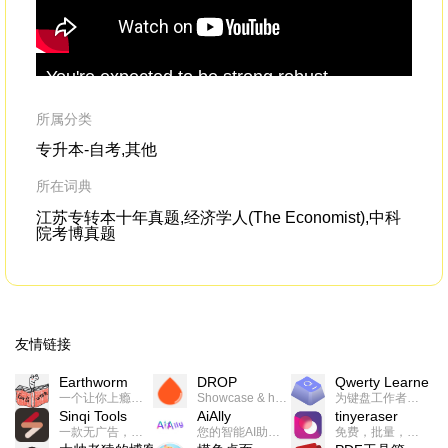
You're expected to be strong,robust,
He 
macho
.You're expected to be tough
ma
physically
lov
所属分类
专升本-自考,其他
所在词典
江苏专转本十年真题,经济学人(The Economist),中科
院考博真题
友情链接
Earthworm
DROP
Qwerty Learner
一个让你上瘾的英语学习工具，使用 连词成句 、 i + 1 、 以终为始等学习理论来帮助你习得英语，通过不断的重复形成肌肉记忆，最重要的是 游戏化 的形式让学习英语从此不再痛苦
Showcase & host your work in extraordinary ways.不限速文件分享，托管，建站平台
为键盘工作者设计的单词与肌肉记忆锻炼软件
Sinqi Tools
AiAlly
tinyeraser
一款无广告，界面清爽的神奇在线小工具集合，范围包括但不限于：开发，设计，日常生活等
您的智能AI助手解决方案。提供24/7全天候的高效虚拟员工服务，助力个人和组织提升生产力、激发创新潜能。
免费，批量，快速，一键换背景的桌面软件