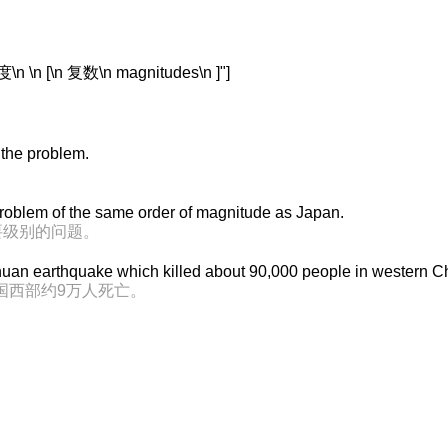
[\n 复数\n magnitudes\n ]"]
 the problem.
。
roblem of the same order of magnitude as Japan.
要级别的问题。
uan earthquake which killed about 90,000 people in western C
国西部约9万人死亡。