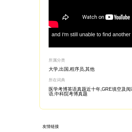
and I'm still unable to find anoth
所属分类
大学,出国,程序员,其他
所在词典
医学考博英语真题近十年,GRE填空及阅读机经
语,中科院考博真题
友情链接