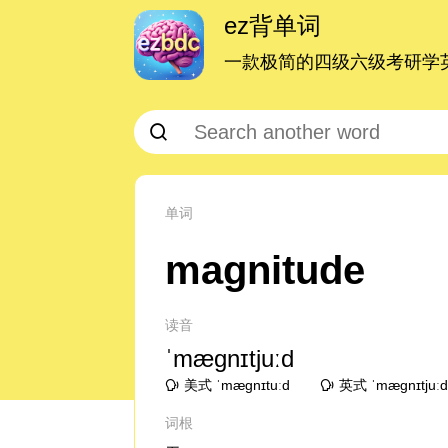
ez背单词
一款极简的四级六级考研学英
单词
magnitude
读音
ˈmæɡnɪtjuːd
美式 ˈmæɡnɪtuːd
英式 ˈmæɡnɪtjuː
词根