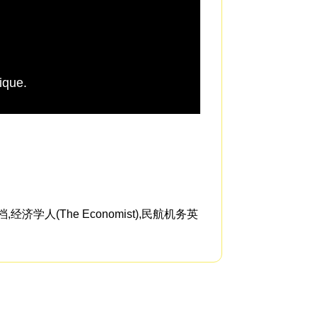
nique.
it's about 10 to the
学人(The Economist),民航机务英