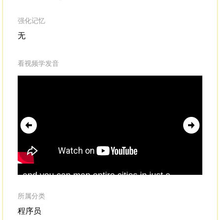
强化记忆
无
看视频学发音
and you can map entire cities in just a
wit
couple of days.And second, local
ca
mapping
.People living and working in the
nav
所属分类
places we're mapping
del
程序员