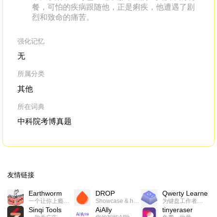
餐，可怕的疾病跟随他，正是痢疾，他遭遇了剧
烈和致命的痛苦。
强化记忆
无
所属分类
其他
所在词典
中科院考博真题
友情链接
Earthworm
DROP
Qwerty Learner
一个让你上瘾的英语学习工具，使用 连词成句 、 i + 1 、 以终为始等学习理论来帮助你习得英语，通过不断的重复形成肌肉记忆，最重要的是 游戏化 的形式让学习英语从此不再痛苦
Showcase & host your work in extraordinary ways.不限速文件分享，托管，建站平台
为键盘工作者设计的单词与肌肉记忆锻炼软件
Sinqi Tools
AiAlly
tinyeraser