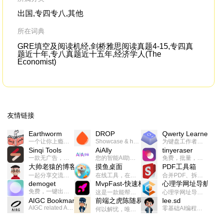
出国,专四专八,其他
所在词典
GRE填空及阅读机经,剑桥雅思阅读真题4-15,专四真
题近十年,专八真题近十五年,经济学人(The
Economist)
友情链接
Earthworm
DROP
Qwerty Learner
一个让你上瘾的英语学习工具，使用 连词成句 、 i + 1 、 以终为始等学习理论来帮助你习得英语，通过不断的重复形成肌肉记忆，最重要的是 游戏化 的形式让学习英语从此不再痛苦
Showcase & host your work in extraordinary ways.不限速文件分享，托管，建站平台
为键盘工作者设计的单词与肌肉记忆锻炼软件
Sinqi Tools
AiAlly
tinyeraser
一款无广告，界面清爽的神奇在线小工具集合，范围包括但不限于：开发，设计，日常生活等
您的智能AI助手解决方案。提供24/7全天候的高效虚拟员工服务，助力个人和组织提升生产力、激发创新潜能。
免费，批量，快速，一键换背景的桌面软件
大帅老猿的博客
摸鱼桌面
PDF工具箱
一起分享交流生活学习，出海赚钱，编程技术，远程工作，优秀产品等相关话题。希望大家都能有所收获。
在线工具，在线游戏，电影，小说各种有趣的资源这里都有
合并PDF、拆分PDF、旋转PDF、裁剪PDF、转换PDF、加密PDF、解密PDF、PDF加水印等多种PDF处理功能
demoget
MvpFast-快速构建网站应用
心理学网址导航
免费，一键出成片的录屏Demo软件。支持4K导出，立即下载使用。
这是一款能帮助你快速构建个人网站的应用，使用最新的前端技术栈，集成登录、鉴权、手机、邮箱、数据库、博客、文章、支付等等网站所需要的功能，你只需要花几个小时开发你的核心功能就可以上线，一次购买，永久拥有
心理学网址导航(psyhhub.org),着力打造国内心理学资源平台，是一个心理学网址资源大全，提供心理学学习,心理学考研,英语自学,计算机自学等众多学习内容。
AIGC Bookmarks
前端之虎陈随易
lee.sd
AIGC related Academy/Project bookmarks . Powered by Notion AI (Claude, ChatGPT).
零基础AI编程整活儿，跟SimbaLee用AI一起每天写点儿好玩儿的！iSay中每天还会有鲜吐槽、财经快讯、抽奖福利。喜欢就在页面“点赞”，不喜欢可以“点呸”喔！
何以解忧，唯有代码。不忘初心，方得始终。