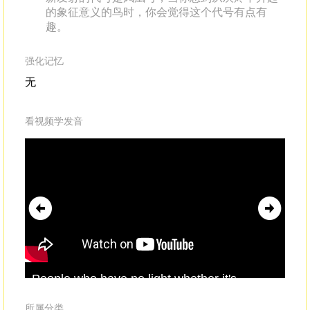
的象征意义的鸟时，你会觉得这个代号有点有
趣。
强化记忆
无
看视频学发音
People who have no light,whether it's
the
physical or
metaphorical
,cannot pass our
pr
exams,
cre
所属分类