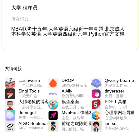
your cell phone
大学,程序员
所在词典
MBA联考十五年,大学英语六级近十年真题,北京成人
本科学位英语,大学英语四级近六年,Python官方文档
友情链接
Earthworm
DROP
Qwerty Learner
一个让你上瘾的英语学习工具，使用 连词成句 、 i + 1 、 以终为始等学习理论来帮助你习得英语，通过不断的重复形成肌肉记忆，最重要的是 游戏化 的形式让学习英语从此不再痛苦
Showcase & host your work in extraordinary ways.不限速文件分享，托管，建站平台
为键盘工作者设计的单词与肌肉记忆锻炼软件
Sinqi Tools
AiAlly
tinyeraser
一款无广告，界面清爽的神奇在线小工具集合，范围包括但不限于：开发，设计，日常生活等
您的智能AI助手解决方案。提供24/7全天候的高效虚拟员工服务，助力个人和组织提升生产力、激发创新潜能。
免费，批量，快速，一键换背景的桌面软件
大帅老猿的博客
摸鱼桌面
PDF工具箱
一起分享交流生活学习，出海赚钱，编程技术，远程工作，优秀产品等相关话题。希望大家都能有所收获。
在线工具，在线游戏，电影，小说各种有趣的资源这里都有
合并PDF、拆分PDF、旋转PDF、裁剪PDF、转换PDF、加密PDF、解密PDF、PDF加水印等多种PDF处理功能
demoget
MvpFast-快速构建网站应用
心理学网址导航
免费，一键出成片的录屏Demo软件。支持4K导出，立即下载使用。
这是一款能帮助你快速构建个人网站的应用，使用最新的前端技术栈，集成登录、鉴权、手机、邮箱、数据库、博客、文章、支付等等网站所需要的功能，你只需要花几个小时开发你的核心功能就可以上线，一次购买，永久拥有
心理学网址导航(psyhhub.org),着力打造国内心理学资源平台，是一个心理学网址资源大全，提供心理学学习,心理学考研,英语自学,计算机自学等众多学习内容。
AIGC Bookmarks
前端之虎陈随易
lee.sd
AIGC related Academy/Project bookmarks . Powered by Notion AI (Claude, ChatGPT).
零基础AI编程整活儿，跟SimbaLee用AI一起每天写点儿好玩儿的！iSay中每天还会有鲜吐槽、财经快讯、抽奖福利。喜欢就在页面“点赞”，不喜欢可以“点呸”喔！
何以解忧，唯有代码。不忘初心，方得始终。