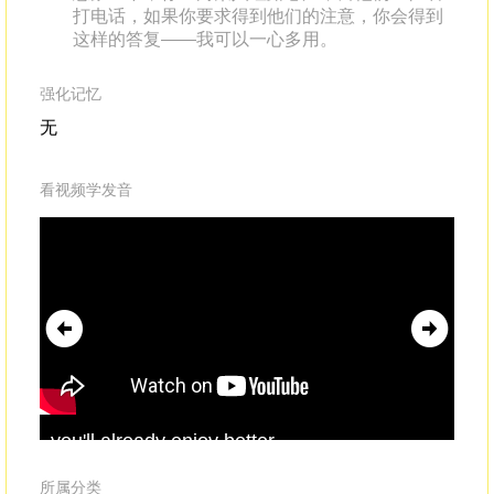
打电话，如果你要求得到他们的注意，你会得到
这样的答复——我可以一心多用。
强化记忆
无
看视频学发音
you'll already enjoy better
jet
conversations.Number one: Don't
mul
multitask
.And I don't mean just set down
wit
所属分类